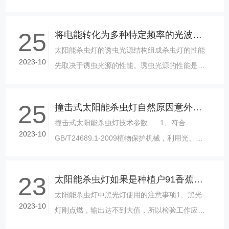
调）。2、充足电情况下，可连续工作2-3天。
（或按要求订制）3、杀虫网每次下雨......
25
将电能转化为多种特定频率的光波是太阳能杀虫灯原理吗
太阳能杀虫灯的诱虫光源结构组成杀虫灯的性能
2023-10
先取决于诱虫光源的性能。诱虫光源的性能是杀
虫灯性能的基础。诱虫光源的性能主要决定于光
谱范围和光强。在320～680nm......
25
撞击式太阳能杀虫灯自然原因意外倾倒
撞击式太阳能杀虫灯技术参数 1、符合
2023-10
GB/T24689.1-2009植物保护机械，利用光、
电、数控技术； 2、诱集光源......
23
太阳能杀虫灯如果是种植户91香蕉视频污污应该选购哪些为主
太阳能杀虫灯中黑光灯使用的注意事项1、黑光
2023-10
灯刚点燃，输出达不到大值，所以检验工作应等
5min以后再进行。2、要尽量减少灯的开关次