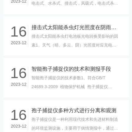
2023-12
电击式、水杀式、撞击式，风吸式，电击式杀虫
灯从外型上分两种：竖型网丝、横型网丝。 太
阳能杀虫灯的组......
16
撞击式太阳能杀虫灯光照度在阴雨天条件下工作
撞击式太阳能杀虫灯电池板光电转换受影响的因
2023-12
素1、天气（晴、多云、阴）光照度对应充电流
LX（万）/A1/0.2972/0.433/0.694/1.135/1.35......
16
智能孢子捕捉仪的技术和测报手段
智能孢子捕捉仪的技术参数1、符合GB/T
2023-12
24689.3-2009 植物保护机械 孢子捕捉仪
（器）标准；2、15寸超大高清电容触摸屏，
w......
16
孢子捕捉仪多种方式进行分离和观测
孢子捕捉仪是一种利用现代技术和先进材料制造
2023-12
的环境监测设施，主要用于病情测报中，通过监