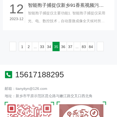
12
智能孢子捕捉仪新乡91香蕉视频污污的一台可控多少亩
智能孢子捕捉仪主要功能1. 智能孢子捕捉仪采用
2023-12
光、电、数控技术，自动显微成像全天候对所捕
获的病菌孢子自动拍摄。2. 孢子设备内有高分辨
率显微镜，可以清晰拍摄显示......
1
2
...
33
34
35
36
37
...
83
84
15617188295
邮箱：tianyityn@126.com
地址：新乡市平原示范区昆仑路与嫩江路交叉口西北角