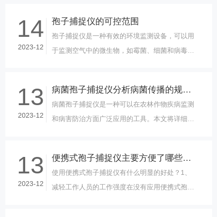
用方法，同时探讨其在农林中的应用。......
14
孢子捕捉仪的可控范围
孢子捕捉仪是一种有效的环境监测设备，可以用
2023-12
于监测空气中的微生物，如霉菌、细菌和病毒
等，对于农户而言，它能够提供很多实际的便
利。本文将详细介绍孢子捕捉仪给农户带来......
13
病菌孢子捕捉仪分析病菌传播的规律和趋势
病菌孢子捕捉仪是一种可以在农林作物疾病监测
2023-12
和病害防治方面广泛应用的工具。本文将详细介
绍病菌孢子捕捉仪的基本原理、适用范围以及使
用方法，同时探讨其在农林中的应用。......
13
便携式孢子捕捉仪主要方便了哪些便捷方式
使用便携式孢子捕捉仪有什么明显的好处？1、
2023-12
减轻工作人员的工作强度在没有应用便携式孢子
捕捉仪测报病害之前，均是人工前往病害发生地
进行调查的，将发现的病害记录到笔记......