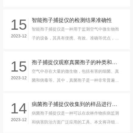
控空气中某些细菌、霉菌或其他微生物的含量水
平，早期发现存在的污染源并及时进行......
15
智能孢子捕捉仪的检测结果准确性
智能孢子捕捉仪是一种用于监测空气中微生物孢
2023-12
子的设备，其具有便携、有效、准确等优点，已
经广泛应用于室内空气质量监测、病菌检测、环
境卫生等领域。然而，智能孢子捕捉仪......
15
孢子捕捉仪观察真菌孢子的种类和数量变化
空气中存在大量的微生物，包括有害的细菌、真
2023-12
菌和病毒等。其中，真菌孢子是一种非常普遍的
空气微生物，能够通过风吹散布到91香蕉视频污
污所处的环境中。而由于其特殊的生长方式和分
14
病菌孢子捕捉仪收集到的样品进行检测
布......
病菌孢子捕捉仪是一种可以在农林作物疾病监测
2023-12
和病害防治方面广泛应用的工具。本文将详细介
绍病菌孢子捕捉仪的基本原理、适用范围以及使