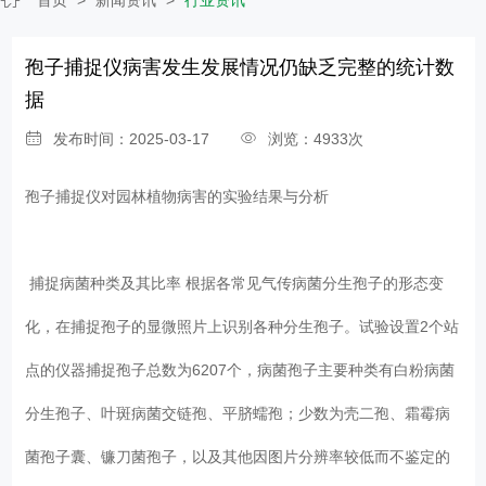
孢子捕捉仪病害发生发展情况仍缺乏完整的统计数
据
发布时间：2025-03-17
浏览：4933次
孢子捕捉仪对园林植物病害的实验结果与分析
捕捉病菌种类及其比率 根据各常见气传病菌分生孢子的形态变
化，在捕捉孢子的显微照片上识别各种分生孢子。试验设置2个站
点的仪器捕捉孢子总数为6207个，病菌孢子主要种类有白粉病菌
分生孢子、叶斑病菌交链孢、平脐蠕孢；少数为壳二孢、霜霉病
菌孢子囊、镰刀菌孢子，以及其他因图片分辨率较低而不鉴定的