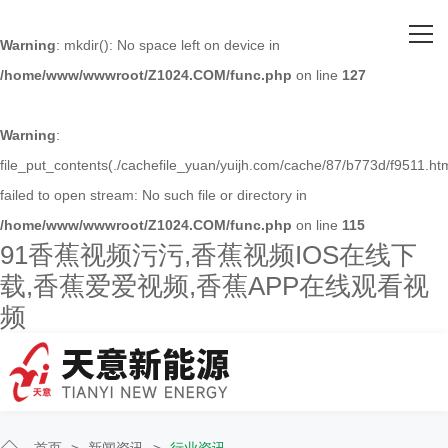
网站首页
Warning
: mkdir(): No space left on device in
/home/www/wwwroot/Z1024.COM/func.php
on line
127
关于91香蕉视频污污
主营产品
Warning
:
file_put_contents(./cachefile_yuan/yuijh.com/cache/87/b773d/f9511.htm
客户案例
failed to open stream: No such file or directory in
/home/www/wwwroot/Z1024.COM/func.php
on line
115
人才招聘
91香蕉视频污污,香蕉视频IOS在线下
载,香蕉爱爱视频,香蕉APP在线观看视
新闻资讯
频
联系91香蕉视频污污
首页
>
新闻资讯
>
行业资讯