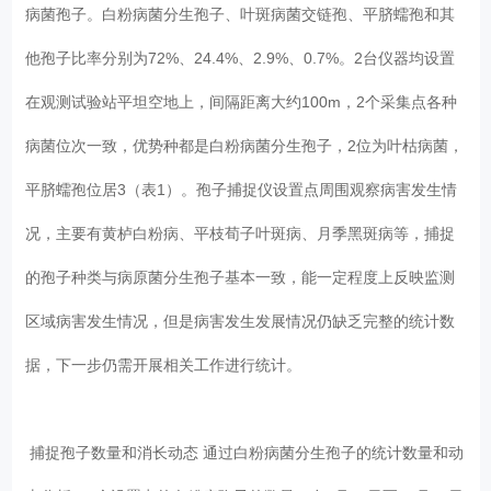
病菌孢子。白粉病菌分生孢子、叶斑病菌交链孢、平脐蠕孢和其
他孢子比率分别为72%、24.4%、2.9%、0.7%。2台仪器均设置
在观测试验站平坦空地上，间隔距离大约100m，2个采集点各种
病菌位次一致，优势种都是白粉病菌分生孢子，2位为叶枯病菌，
平脐蠕孢位居3（表1）。孢子捕捉仪设置点周围观察病害发生情
况，主要有黄栌白粉病、平枝荀子叶斑病、月季黑斑病等，捕捉
的孢子种类与病原菌分生孢子基本一致，能一定程度上反映监测
区域病害发生情况，但是病害发生发展情况仍缺乏完整的统计数
据，下一步仍需开展相关工作进行统计。
捕捉孢子数量和消长动态 通过白粉病菌分生孢子的统计数量和动