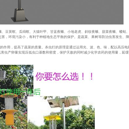
蛾、豆荚螟、瓜绢螟、大猿叶甲、甘蓝夜蛾、小地老虎、斜纹夜蛾、甜菜夜蛾、蝼蛄
无害，环境污染小，有利于种植地生态平衡的保护。是蔬菜、果树等防治虫害发生、
控的作用，提高了蔬菜的质量。杀虫灯的原理是通过运用光、波、色、味，配以高压电
低害虫产卵量实现压低虫口基数和密度，保护天敌的同时减少化学农药的使用量，延缓