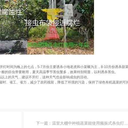
开灯时间为晚上的七点，5-7月份主要诱杀小地老虎和小菜蛾为主，8-10月份诱杀甜
一般的疥虫带要耐用，夏天高温季节害虫繁多，效果特别明显，以利诱杀害虫。
风以上的天气，建议不开灯，这种天气也会影响成虫的活动。
省时、省工、省力，减少了农药残留，降低了环境的污染，保持了绿色有机蔬菜的可
下一篇：
温室大棚中种植蔬菜能使用频振式杀虫灯么？