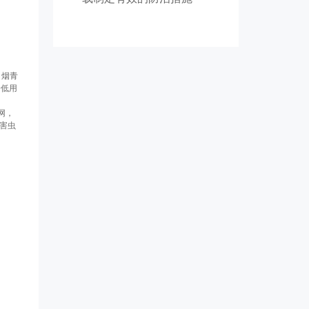
、烟青
降低用
网，
害虫