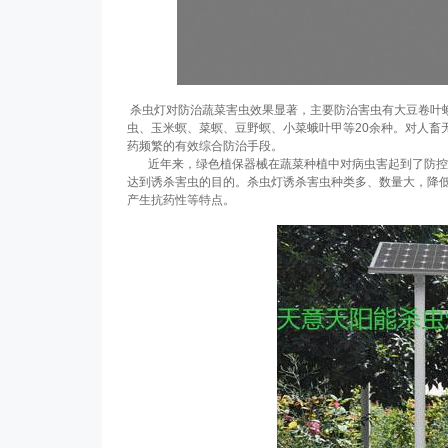
杀虫灯
对防治蔬菜害虫效果显著，主要防治害虫有大豆卷叶
虫、玉米螟、菜螟、豆野螟、小菜蛾叶甲等20余种。对人畜
药频繁的有效综合防治手段。
近年来，绿色植保器械在蔬菜种植中对病虫害起到了防
达到诱杀害虫的目的。杀虫灯诱杀害虫种类多、数量大，降
产生抗药性等特点。