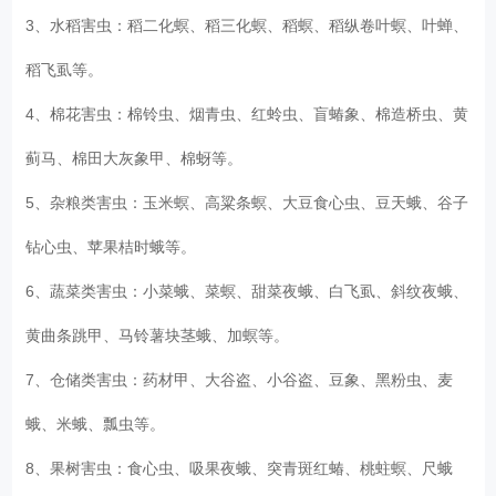
3、水稻害虫：稻二化螟、稻三化螟、稻螟、稻纵卷叶螟、叶蝉、
稻飞虱等。
4、棉花害虫：棉铃虫、烟青虫、红蛉虫、盲蝽象、棉造桥虫、黄
蓟马、棉田大灰象甲、棉蚜等。
5、杂粮类害虫：玉米螟、高粱条螟、大豆食心虫、豆天蛾、谷子
钻心虫、苹果桔时蛾等。
6、蔬菜类害虫：小菜蛾、菜螟、甜菜夜蛾、白飞虱、斜纹夜蛾、
黄曲条跳甲、马铃薯块茎蛾、加螟等。
7、仓储类害虫：药材甲、大谷盗、小谷盗、豆象、黑粉虫、麦
蛾、米蛾、瓢虫等。
8、果树害虫：食心虫、吸果夜蛾、突青斑红蝽、桃蛀螟、尺蛾