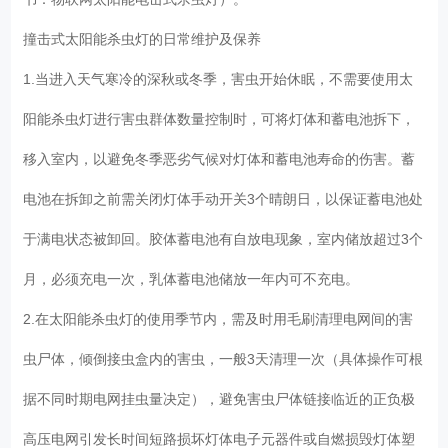
撞击式太阳能杀虫灯的日常维护及保养
1.当进入天气寒冷的深秋或冬季，害虫开始休眠，不需要使用太
阳能杀虫灯进行害虫群体数量控制时，可将灯体和蓄电池拆下，
移入室内，以避免冬季恶劣气候对灯体和蓄电池寿命的伤害。蓄
电池在拆卸之前需关闭灯体手动开关3个晴朗日，以保证蓄电池处
于满电状态被卸回。胶体蓄电池有自放电现象，室内储放超过3个
月，必须充电一次，乳体蓄电池储放一年内可不充电。
2.在太阳能杀虫灯的使用季节内，需及时用毛刷清理电网间的害
虫尸体，倾倒接虫盒内的害虫，一般3天清理一次（具体操作可根
据不同时期电网挂虫量决定），避免害虫尸体链接临近的正负极
高压电网引发长时间短路损坏灯体电子元器件或自燃损毁灯体塑