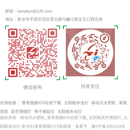
邮箱：tianyityn@126.com
地址：新乡市平原示范区昆仑路与嫩江路交叉口西北角
抖音关注
微信咨询
友情链接：
香蕉视频IOS在线下载
太阳能杀虫灯
移动式水肥机
灌溉
首部
高空测报灯
孢子捕捉仪
太阳能杀虫灯
版权所有 移动式水肥机_香蕉视频IOS在线下载_太阳能高空测报灯_太
阳能杀虫灯-新乡91香蕉视频污污新能源
备案号：豫ICP备18016168