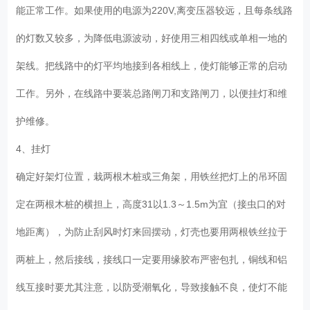
能正常工作。如果使用的电源为220V,离变压器较远，且每条线路
的灯数又较多，为降低电源波动，好使用三相四线或单相一地的
架线。把线路中的灯平均地接到各相线上，使灯能够正常的启动
工作。另外，在线路中要装总路闸刀和支路闸刀，以便挂灯和维
护维修。
4、挂灯
确定好架灯位置，栽两根木桩或三角架，用铁丝把灯上的吊环固
定在两根木桩的横担上，高度31以1.3～1.5m为宜（接虫口的对
地距离），为防止刮风时灯来回摆动，灯壳也要用两根铁丝拉于
两桩上，然后接线，接线口一定要用缘胶布严密包扎，铜线和铝
线互接时要尤其注意，以防受潮氧化，导致接触不良，使灯不能