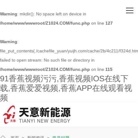
网站首页
Warning
: mkdir(): No space left on device in
/home/www/wwwroot/Z1024.COM/func.php
on line
127
关于91香蕉视频污污
主营产品
Warning
:
file_put_contents(./cachefile_yuan/yuijh.com/cache/2b/4c211/f324d.htm
客户案例
failed to open stream: No such file or directory in
/home/www/wwwroot/Z1024.COM/func.php
on line
115
人才招聘
91香蕉视频污污,香蕉视频IOS在线下
载,香蕉爱爱视频,香蕉APP在线观看视
新闻资讯
频
联系91香蕉视频污污
首页
>
新闻资讯
>
常见问题