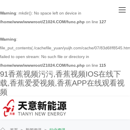
网站首页
Warning
: mkdir(): No space left on device in
/home/www/wwwroot/Z1024.COM/func.php
on line
127
关于91香蕉视频污污
主营产品
Warning
:
file_put_contents(./cachefile_yuan/yuijh.com/cache/07/83d6f/f8545.htm
客户案例
failed to open stream: No such file or directory in
/home/www/wwwroot/Z1024.COM/func.php
on line
115
人才招聘
91香蕉视频污污,香蕉视频IOS在线下
载,香蕉爱爱视频,香蕉APP在线观看视
新闻资讯
频
联系91香蕉视频污污
首页
>
新闻资讯
>
行业资讯