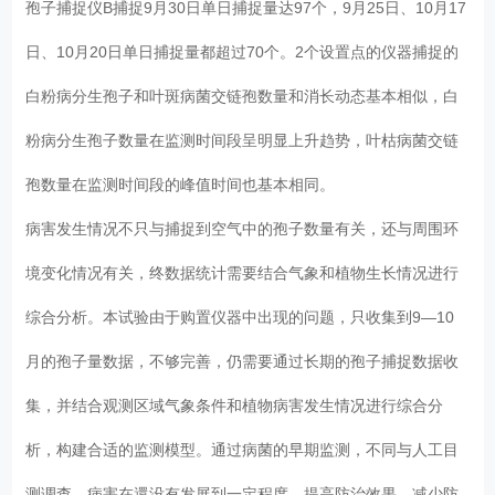
孢子捕捉仪B捕捉9月30日单日捕捉量达97个，9月25日、10月17
日、10月20日单日捕捉量都超过70个。2个设置点的仪器捕捉的
白粉病分生孢子和叶斑病菌交链孢数量和消长动态基本相似，白
粉病分生孢子数量在监测时间段呈明显上升趋势，叶枯病菌交链
孢数量在监测时间段的峰值时间也基本相同。
病害发生情况不只与捕捉到空气中的孢子数量有关，还与周围环
境变化情况有关，终数据统计需要结合气象和植物生长情况进行
综合分析。本试验由于购置仪器中出现的问题，只收集到9—10
月的孢子量数据，不够完善，仍需要通过长期的孢子捕捉数据收
集，并结合观测区域气象条件和植物病害发生情况进行综合分
析，构建合适的监测模型。通过病菌的早期监测，不同与人工目
测调查，病害在還没有发展到一定程度，提高防治效果，减少防