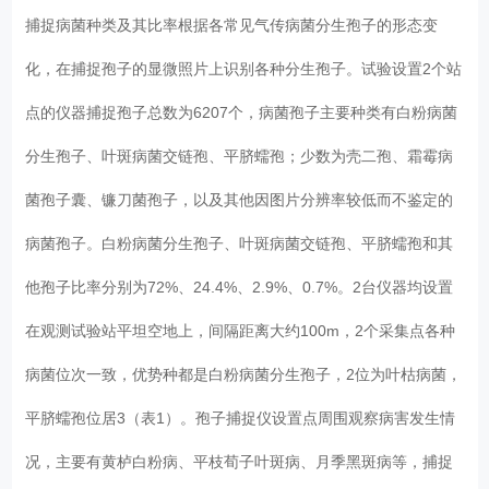
捕捉病菌种类及其比率根据各常见气传病菌分生孢子的形态变
化，在捕捉孢子的显微照片上识别各种分生孢子。试验设置2个站
点的仪器捕捉孢子总数为6207个，病菌孢子主要种类有白粉病菌
分生孢子、叶斑病菌交链孢、平脐蠕孢；少数为壳二孢、霜霉病
菌孢子囊、镰刀菌孢子，以及其他因图片分辨率较低而不鉴定的
病菌孢子。白粉病菌分生孢子、叶斑病菌交链孢、平脐蠕孢和其
他孢子比率分别为72%、24.4%、2.9%、0.7%。2台仪器均设置
在观测试验站平坦空地上，间隔距离大约100m，2个采集点各种
病菌位次一致，优势种都是白粉病菌分生孢子，2位为叶枯病菌，
平脐蠕孢位居3（表1）。孢子捕捉仪设置点周围观察病害发生情
况，主要有黄栌白粉病、平枝荀子叶斑病、月季黑斑病等，捕捉