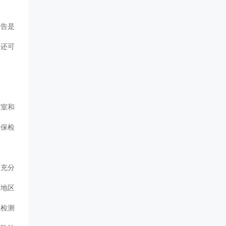
报告是
告还可
验室和
确保检
到充分
和地区
保检测