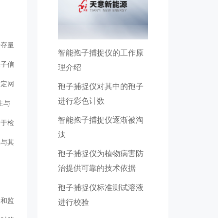
子存量
智能孢子捕捉仪的工作原
孢子信
理介绍
指定网
孢子捕捉仪对其中的孢子
进行彩色计数
生与
智能孢子捕捉仪逐渐被淘
用于检
汰
仪与其
孢子捕捉仪为植物病害防
治提供可靠的技术依据
孢子捕捉仪标准测试溶液
器和监
进行校验