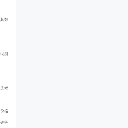
注其数
农民能
优先考
的价格
准确等