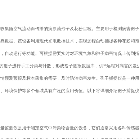
门收集随空气流动而传播的病原菌孢子及花粉尘粒。主要用于检测病害孢
可靠数据。该设备利用现代光电数控技术，实现远程自动捕捉各种花粉和
传，自动运行等功能。可根据需要实时对环境气象和孢子病害情况上传到
到的孢子进行手工分类与计数，形成孢子测报数据库，供**远程对病害的发
病情预测预报及标本采集的需要，及时防治病害发生。孢子捕捉仪是一种
学、环境保护等多个领域具有广泛的应用价值。以下将详细介绍孢子捕捉
质量监测仪是用于测定空气中污染物含量的设备，它们通常采用各种传感