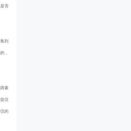
，是否
采集到
化的，
种因素
捕捉仪
捉仪的