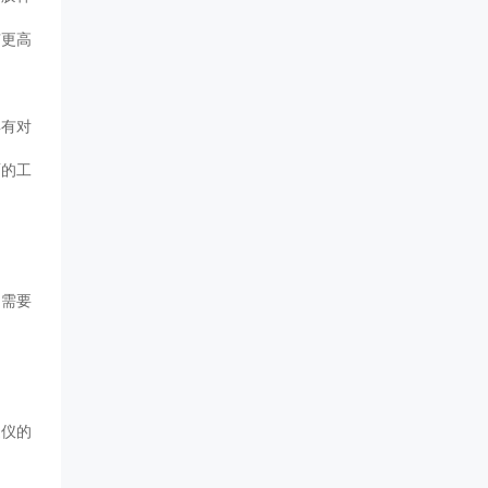
有更高
具有对
面的工
，需要
捉仪的