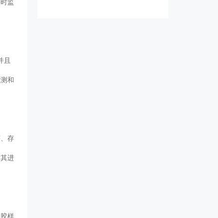
实时监
并且
检测和
获、存
对其进
溶胶样