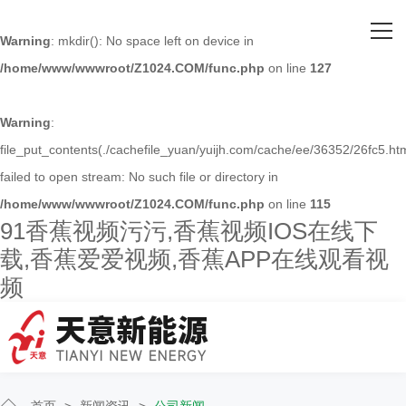
网站首页
Warning
: mkdir(): No space left on device in
/home/www/wwwroot/Z1024.COM/func.php
on line
127
关于91香蕉视频污污
主营产品
Warning
:
file_put_contents(./cachefile_yuan/yuijh.com/cache/ee/36352/26fc5.htm
客户案例
failed to open stream: No such file or directory in
/home/www/wwwroot/Z1024.COM/func.php
on line
115
人才招聘
91香蕉视频污污,香蕉视频IOS在线下
载,香蕉爱爱视频,香蕉APP在线观看视
新闻资讯
频
联系91香蕉视频污污
首页
>
新闻资讯
>
公司新闻