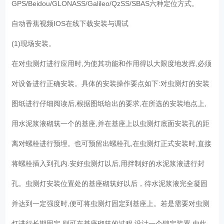
GPS/Beidou/GLONASS/Galileo/QzSS/SBAS六种定位方式。
自动香蕉视频IOS在线下载安装与调试
(1)现场安装。
在对虫测灯进行应用时,为使其功能和作用得以大限度地发挥,必须
对设备进行正确安装。具体的安装操作要点如下:对虫测灯的安装
图纸进行仔细阅读后,根据图纸给出的要求,在所选的安装地点上,
用水泥浆液砌筑一个的基座,并在基座上以虫测灯底面安装孔的距
离对螺栓进行预埋。也可预留出螺栓孔,在虫测灯正式安装时,直接
将螺栓插入到孔内.安好虫测灯以后,用拌制好的水泥浆液进行封
孔。虫测灯安装位置处的基座砌筑好以后，待水泥浆液完全凝固
并达到一定强度时,便可将虫测灯固定到基座上。若是需要对虫测
灯进行长期固定,则可在基座砌筑的过程,设计一个锁定装置,由此