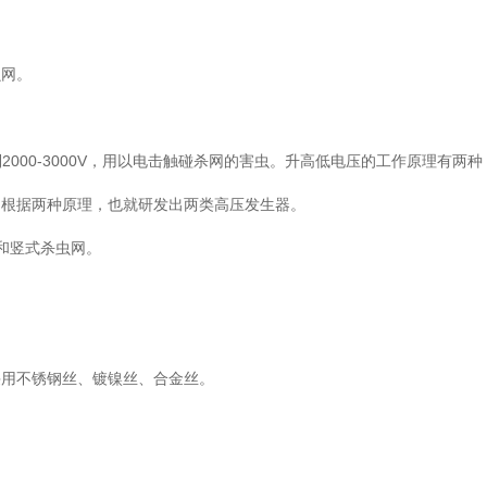
虫网。
到2000-3000V，用以电击触碰杀网的害虫。升高低电压的工作原理有两
。根据两种原理，也就研发出两类高压发生器。
网和竖式杀虫网。
。
。
采用不锈钢丝、镀镍丝、合金丝。