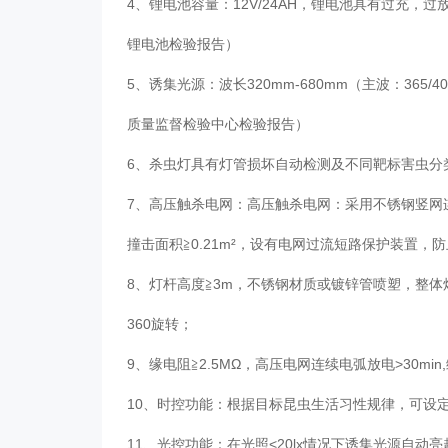
4、锂电池容量：12V/24AH，锂电池具有过充
锂电池检验报告）
5、诱集光源：波长320mm-680mm（主波：365/4
质量监督检验中心检验报告）
6、杀虫灯具有灯管损坏自动检测及不同靶标害虫
7、高压触杀电网：高压触杀电网：采用不锈钢竖网连接，
撞击面积≧0.21m²，设有电网过流短路保护装置
8、灯杆高度≧3m，不锈钢材质或镀锌管喷塑，整
360旋转；
9、缘电阻≧2.5MΩ，高压电网连续电弧放电>30mi
10、时控功能：根据目标昆虫生活习性规律，可设
11、光控功能：在光照<20lx情况下诱集光源自动