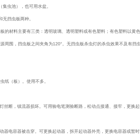
池（集虫池），也可用水盆。
板和无挡虫板两种。
虫板的材料主要有三类：透明玻璃、透明塑料或有色塑料；有色塑料以黄
源周围，挡虫板之间夹角为120°。无挡虫板杀虫灯的杀虫效果不及有挡
粘虫纸（板）。使用不多。
，灯丝断，镇流器损坏。可用验电笔测验断路，松动点接通、接牢，更换起
起动器电容器被击穿。可更换起动器，拆开起动器外壳，更换电容器或暂