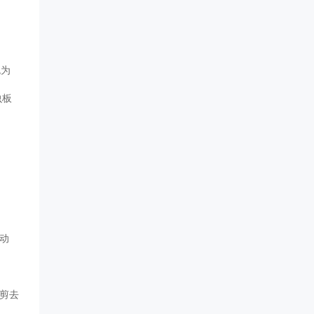
色为
虫板
动
时剪去