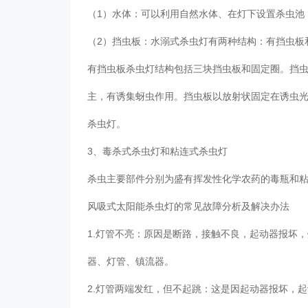
（1）水体：可以利用自然水体、在灯下设置杀虫
（2）挡虫板：水溺式杀虫灯有两种结构：有挡虫
有挡虫板杀虫灯结构包括三块挡虫板和固定圈。挡
主，有诱集蚜虫作用。挡虫板以放射状固定在诱虫光
杀虫灯。
3、毒杀式杀虫灯和粘连式杀虫灯
杀虫主要部件分别为盛有挥发性化学农药的毒瓶和
风吸式太阳能杀虫灯的常见故障分析及解决办法
1.灯管不亮：原因是断路，接触不良，起动器报坏
器、灯管、镇流器。
2.灯管两端发红，但不起跳：这是因起动器报坏，