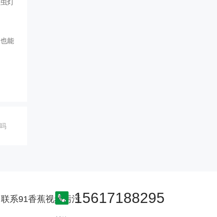
杀虫灯
天也能
吗
15617188295
联系91香蕉视频污污