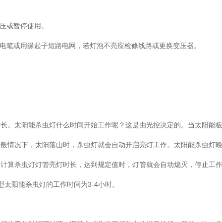
调压或暂停使用。
验电笔或用缘起子短路电网，若灯泡不亮应检修线路或更换变压器。
。
时长。太阳能杀虫灯什么时间开始工作呢？这是由光控决定的。当太阳能
一般情况下，太阳落山时，杀虫灯就会自动开启亮灯工作。太阳能杀虫灯
动计算杀虫灯灯管亮灯时长，达到规定值时，灯管就会自动熄灭，停止工
型太阳能杀虫灯的工作时间为3-4小时。