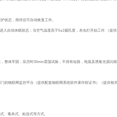
保护状态，雨停后可自动恢复工作。
灯进入自动休眠状态；当空气温度高于5±2摄氏度，杀虫灯开始工作.（提
，整体牢固，应历时30min震荡试验，不得有短路，电弧及诱集光源闪
部门的物联网监控平台（提供配套物联网系统软件著作权证书）（提供相
溺式、毒杀式、粘连式等方式。