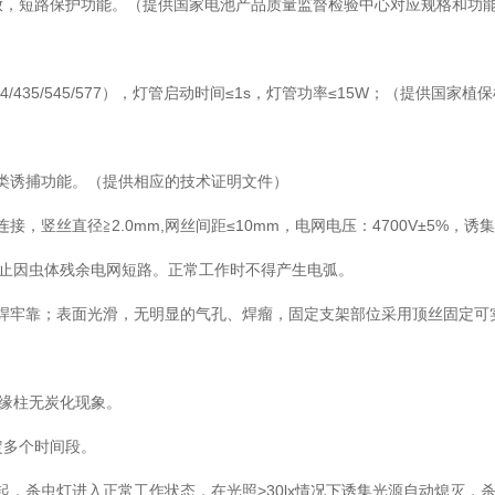
，过放，短路保护功能。（提供国家电池产品质量监督检验中心对应规格和功
04/435/545/577），灯管启动时间≤1s，灯管功率≤15W；（提供国家植
分类诱捕功能。（提供相应的技术证明文件）
竖丝直径≧2.0mm,网丝间距≤10mm，电网电压：4700V±5%，诱
，防止因虫体残余电网短路。正常工作时不得产生电弧。
体焊牢靠；表面光滑，无明显的气孔、焊瘤，固定支架部位采用顶丝固定可
n,缘柱无炭化现象。
定多个时间段。
亮起，杀虫灯进入正常工作状态，在光照>30lx情况下诱集光源自动熄灭，