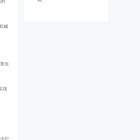
能的
保机械
集害虫
实现
杀虫灯