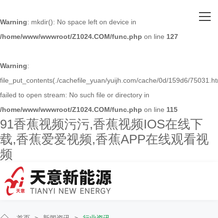
网站首页
Warning
: mkdir(): No space left on device in
/home/www/wwwroot/Z1024.COM/func.php
on line
127
关于91香蕉视频污污
主营产品
Warning
:
file_put_contents(./cachefile_yuan/yuijh.com/cache/0d/159d6/75031.ht
客户案例
failed to open stream: No such file or directory in
/home/www/wwwroot/Z1024.COM/func.php
on line
115
人才招聘
91香蕉视频污污,香蕉视频IOS在线下
载,香蕉爱爱视频,香蕉APP在线观看视
新闻资讯
频
联系91香蕉视频污污
首页
>
新闻资讯
>
行业资讯