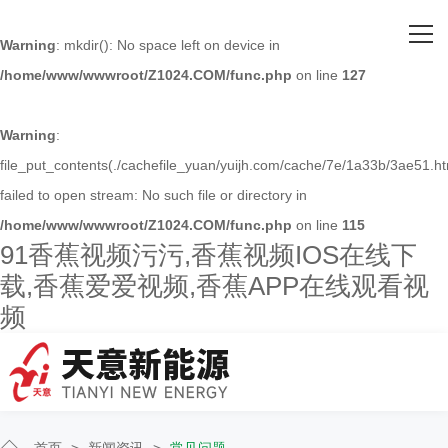
网站首页
Warning
: mkdir(): No space left on device in
/home/www/wwwroot/Z1024.COM/func.php
on line
127
关于91香蕉视频污污
主营产品
Warning
:
file_put_contents(./cachefile_yuan/yuijh.com/cache/7e/1a33b/3ae51.ht
客户案例
failed to open stream: No such file or directory in
/home/www/wwwroot/Z1024.COM/func.php
on line
115
人才招聘
91香蕉视频污污,香蕉视频IOS在线下
载,香蕉爱爱视频,香蕉APP在线观看视
新闻资讯
频
联系91香蕉视频污污
首页
>
新闻资讯
>
常见问题