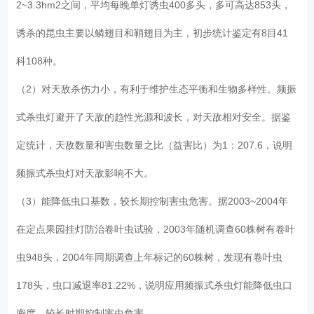
2~3.3hm2之间，平均每晚单灯诱虫400多头，多可高达853头，
诱杀的昆虫主要以鳞翅目和鞘翅目为主，初步统计鉴定有8目41
科108种。
（2）对天敌杀伤力小，有利于维护生态平衡和生物多样性。频振
式杀虫灯避开了天敌的趋性光源和波长，对天敌相对安全。据鉴
定统计，天敌数量和害虫数量之比（益害比）为1：207.6，说明
频振式杀虫灯对天敌影响不大。
（3）能降低虫口基数，较长期控制害虫危害。据2003~2004年
在定点果园挂灯防治卷叶虫试验，2003年随机调查60株树有卷叶
虫948头，2004年同期调查上年标记的60株树，发现有卷叶虫
178头，虫口减退率81.22%，说明应用频振式杀虫灯能降低虫口
密度，较长时期控制害虫危害。