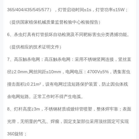
365/404/435/545/577），灯管启动时间≤1s，灯管功率≤15W；
（提供国家植保机械质量监督检验中心检验报告）
6、杀虫灯具有灯管损坏自动检测及不同靶标害虫分类诱捕功能。
（提供相应的技术证明文件）
7、高压触杀电网：高压触杀电网：采用不锈钢竖网连接，竖丝直
径≧2.0mm,网丝间距≤10mm，电网电压：4700V±5%，诱集害虫
撞击面积≧0.21m²，设有电网过流短路保护装置，防止因虫体残
余电网短路。正常工作时不得产生电弧。
8、灯杆高度≧3m，不锈钢材质或镀锌管喷塑，整体焊牢靠；表面
光滑，无明显的气孔、焊瘤，固定支架部位采用顶丝固定可实现
360旋转；