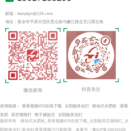
邮箱：tianyityn@126.com
地址：新乡市平原示范区昆仑路与嫩江路交叉口西北角
抖音关注
微信咨询
友情链接：
香蕉视频IOS在线下载
太阳能杀虫灯
移动式水肥机
灌溉
首部
高空测报灯
孢子捕捉仪
太阳能杀虫灯
版权所有 移动式水肥机_香蕉视频IOS在线下载_太阳能高空测报灯_太
阳能杀虫灯-新乡91香蕉视频污污新能源
备案号：豫ICP备18016168