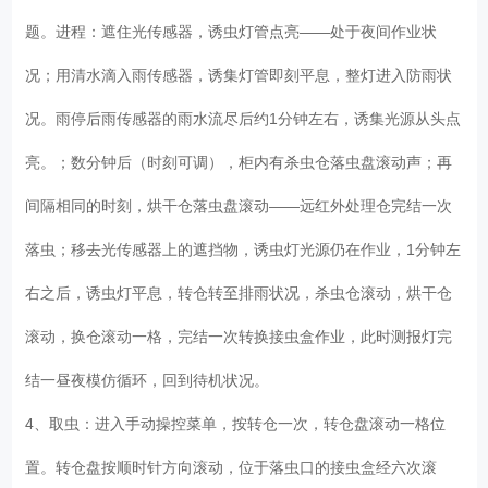
题。进程：遮住光传感器，诱虫灯管点亮——处于夜间作业状
况；用清水滴入雨传感器，诱集灯管即刻平息，整灯进入防雨状
况。雨停后雨传感器的雨水流尽后约1分钟左右，诱集光源从头点
亮。；数分钟后（时刻可调），柜内有杀虫仓落虫盘滚动声；再
间隔相同的时刻，烘干仓落虫盘滚动——远红外处理仓完结一次
落虫；移去光传感器上的遮挡物，诱虫灯光源仍在作业，1分钟左
右之后，诱虫灯平息，转仓转至排雨状况，杀虫仓滚动，烘干仓
滚动，换仓滚动一格，完结一次转换接虫盒作业，此时测报灯完
结一昼夜模仿循环，回到待机状况。
4、取虫：进入手动操控菜单，按转仓一次，转仓盘滚动一格位
置。转仓盘按顺时针方向滚动，位于落虫口的接虫盒经六次滚