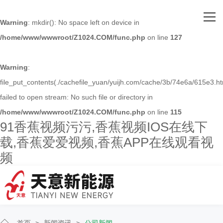
网站首页
Warning
: mkdir(): No space left on device in
/home/www/wwwroot/Z1024.COM/func.php
on line
127
关于91香蕉视频污污
主营产品
Warning
:
file_put_contents(./cachefile_yuan/yuijh.com/cache/3b/74e6a/615e3.ht
客户案例
failed to open stream: No such file or directory in
/home/www/wwwroot/Z1024.COM/func.php
on line
115
人才招聘
91香蕉视频污污,香蕉视频IOS在线下
载,香蕉爱爱视频,香蕉APP在线观看视
新闻资讯
频
联系91香蕉视频污污
首页
>
新闻资讯
>
公司新闻