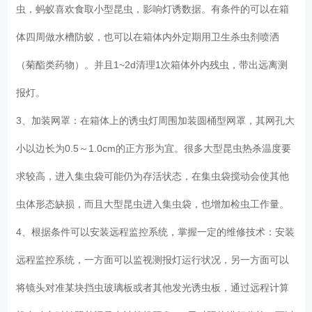
虫，蚂蚁喜欢食取小型昆虫，影响灯诱数据。有条件的可以在箱
体四周做水槽防蚁，也可以在箱体内外定期用卫生杀虫剂喷洒
（菊酯类药物）。并且1~2d清理1次箱体外内残虫，带出远离测
报灯。
3、加装网罩：在箱体上的诱虫灯周围加装圆桶型网罩，其网孔大
小以边长为0.5～1.0cm的正方形为宜。很多大型昆虫热杀温度要
求较高，进入集虫袋可能仍为存活状态，在集虫袋搅动会使其他
虫体形态缺损，而且大型昆虫进入集虫袋，也增加检虫工作量。
4、根据条件可以安装远程监控系统，掌握一定的维修技术：安装
远程监控系统，一方面可以监视测报灯运行状况，另一方面可以
将镜头对准某块挡虫玻璃板或者其他发光诱虫板，通过远程计算