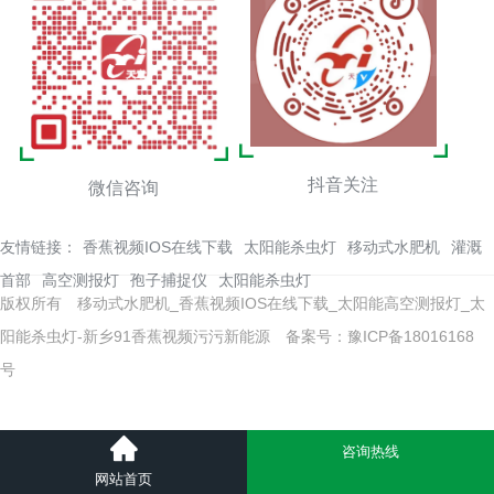
抖音关注
微信咨询
友情链接：
香蕉视频IOS在线下载
太阳能杀虫灯
移动式水肥机
灌溉
首部
高空测报灯
孢子捕捉仪
太阳能杀虫灯
版权所有 移动式水肥机_香蕉视频IOS在线下载_太阳能高空测报灯_太
阳能杀虫灯-新乡91香蕉视频污污新能源
备案号：豫ICP备18016168
号
咨询热线
网站首页
网站地图