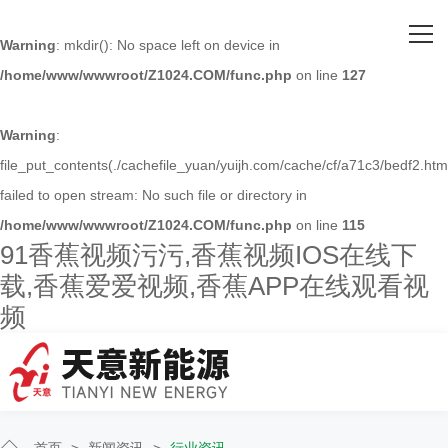
网站首页
Warning
: mkdir(): No space left on device in
/home/www/wwwroot/Z1024.COM/func.php
on line
127
关于91香蕉视频污污
主营产品
Warning
:
file_put_contents(./cachefile_yuan/yuijh.com/cache/cf/a71c3/bedf2.html
客户案例
failed to open stream: No such file or directory in
/home/www/wwwroot/Z1024.COM/func.php
on line
115
人才招聘
91香蕉视频污污,香蕉视频IOS在线下
载,香蕉爱爱视频,香蕉APP在线观看视
新闻资讯
频
联系91香蕉视频污污
首页
>
新闻资讯
>
行业资讯