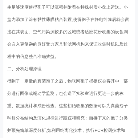
生足够速度使得孢子可以沉积并附着在特殊材质小盘上运送。小
盘内添加了涂有黏性薄膜粘合装置,使得孢子在静电纠缠后就会留
接在其表面。空气污染源较多的区域或者适应花粉收集的设备则
会嵌入更复杂的良好受力家具和滤网机构来保证收集时机以及过
程中的信息整合准确效益。
二、分析处理原理
得到了一定量的真菌孢子之后，物联网孢子捕捉仪会将其中一部
分进行图像或蠕动学监测，也会送至实验室进行更进一步的称
重、数据统计和成份检查。这些初始收集的数据可以为真菌孢子
种群分布结构及演化规律进行跟踪和研究；而接下来的孢子分类
并预先简单深度分析,如利用纯离化技术，执行PCR检测技术和