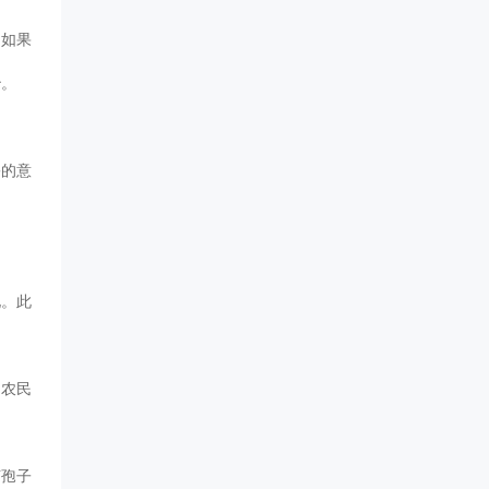
。如果
治。
害的意
化。此
助农民
菌孢子