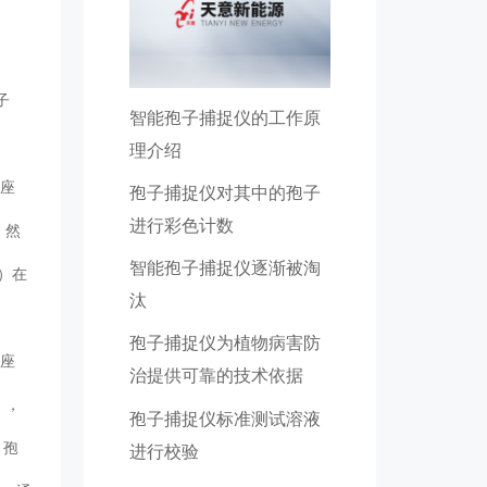
子
智能孢子捕捉仪的工作原
理介绍
插座
孢子捕捉仪对其中的孢子
进行彩色计数
，然
智能孢子捕捉仪逐渐被淘
）在
汰
孢子捕捉仪为植物病害防
插座
治提供可靠的技术依据
），
孢子捕捉仪标准测试溶液
。孢
进行校验