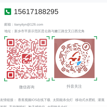
15617188295
邮箱：tianyityn@126.com
地址：新乡市平原示范区昆仑路与嫩江路交叉口西北角
抖音关注
微信咨询
友情链接：
香蕉视频IOS在线下载
太阳能杀虫灯
移动式水肥机
灌溉
首部
高空测报灯
孢子捕捉仪
太阳能杀虫灯