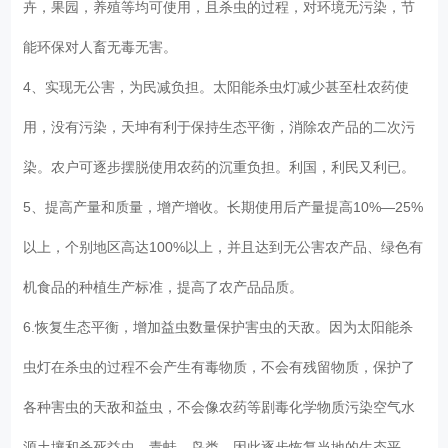
卉，果园，养殖等均可使用，且杀虫的过程，对环境无污染，节
能环保对人畜无毒无害。
4、实现无公害，为民减负担。太阳能杀虫灯减少甚至杜农药使
用，没有污染，天坤有利于保持生态平衡，消除农产品的二次污
染。农户可逐步摆脱使用农药的沉重负担。利国，利民又利已。
5、提高产量和质量，增产增收。长期使用后产量提高10%—25%
以上，个别地区高达100%以上，并且达到无公害农产品、绿色有
机食品的种植生产标准，提高了农产品品质。
6.恢复生态平衡，增加益虫数量保护害虫的天敌。因为太阳能杀
虫灯在杀虫的过程不会产生有毒物质，不会有残留物质，保护了
各种害虫的天敌和益虫，不会像农药等剧毒化学物质污染空气水
源土壤和杀死益虫、青蛙、鸟类，因此逐步恢复当地的生态平