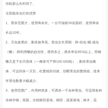
待机那么长时间了。
太阳能杀虫灯的优势
1、诱杀范围大，使用寿命长。一台可辐射30亩面积，使用寿命
长达10年。
2、灭虫效果好，剿杀效率高。害虫生长周期：卵-幼虫-蛹-成虫
（蛾）-卵利用蛾的趋光性，诱而杀之，诱杀率在85%以上。而雌
蛾又是下生代母体（一雌体可产卵100-500粒），剿杀害虫雌
体，可达到杀一灭百，杜繁殖的功效，切断害虫的繁殖链，使来
年害虫数量大幅减少。
3、使用范围广，作用种类多，可诱杀一千余种害虫。可适用各种
农林作物，茶园，水稻粮田基地，棉田，蔬菜基地，林木，花