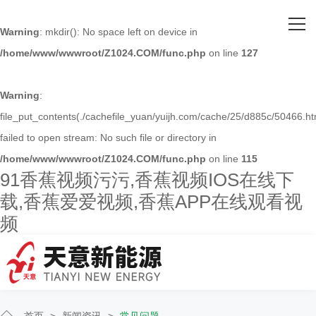
网站首页
Warning
: mkdir(): No space left on device in
/home/www/wwwroot/Z1024.COM/func.php
on line
127
关于91香蕉视频污污
主营产品
Warning
:
file_put_contents(./cachefile_yuan/yuijh.com/cache/25/d885c/50466.ht
客户案例
failed to open stream: No such file or directory in
/home/www/wwwroot/Z1024.COM/func.php
on line
115
人才招聘
91香蕉视频污污,香蕉视频IOS在线下
载,香蕉爱爱视频,香蕉APP在线观看视
新闻资讯
频
联系91香蕉视频污污
首页
>
新闻资讯
>
常见问题