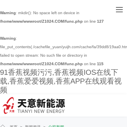
网站首页
Warning
: mkdir(): No space left on device in
/home/www/wwwroot/Z1024.COM/func.php
on line
127
关于91香蕉视频污污
主营产品
Warning
:
file_put_contents(./cachefile_yuan/yuijh.com/cache/fa/39dd8/19aa0.htm
客户案例
failed to open stream: No such file or directory in
/home/www/wwwroot/Z1024.COM/func.php
on line
115
人才招聘
91香蕉视频污污,香蕉视频IOS在线下
载,香蕉爱爱视频,香蕉APP在线观看视
新闻资讯
频
联系91香蕉视频污污
首页
>
新闻资讯
>
公司新闻