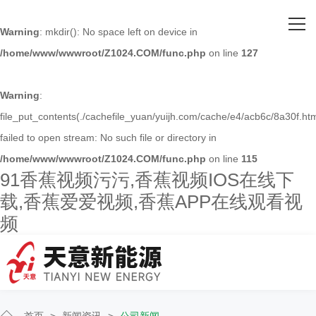
网站首页
Warning
: mkdir(): No space left on device in
/home/www/wwwroot/Z1024.COM/func.php
on line
127
关于91香蕉视频污污
主营产品
Warning
:
file_put_contents(./cachefile_yuan/yuijh.com/cache/e4/acb6c/8a30f.htm
客户案例
failed to open stream: No such file or directory in
/home/www/wwwroot/Z1024.COM/func.php
on line
115
人才招聘
91香蕉视频污污,香蕉视频IOS在线下
载,香蕉爱爱视频,香蕉APP在线观看视
新闻资讯
频
联系91香蕉视频污污
首页
>
新闻资讯
>
公司新闻