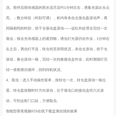
况。雨停后雨传感器的雨水流尽后约1分钟左右，诱集光源从头点
亮。；数分钟后（时刻可调），柜内有杀虫仓落虫盘滚动声；再
间隔相同的时刻，烘干仓落虫盘滚动——远红外处理仓完结一次
落虫；移去光传感器上的遮挡物，诱虫灯光源仍在作业，1分钟左
右之后，诱虫灯平息，转仓转至排雨状况，杀虫仓滚动，烘干仓
滚动，换仓滚动一格，完结一次转换接虫盒作业，此时测报灯完
结一昼夜模仿循环，回到待机状况。
4、取虫：进入手动操控菜单，按转仓一次，转仓盘滚动一格位
置。转仓盘按顺时针方向滚动，位于落虫口的接虫盒经六次滚
动，可到达柜门口处，方便取虫。
智能型香蕉视频IOS在线下载监测虫情的效果