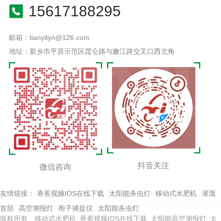
15617188295
邮箱：tianyityn@126.com
地址：新乡市平原示范区昆仑路与嫩江路交叉口西北角
抖音关注
微信咨询
友情链接：
香蕉视频IOS在线下载
太阳能杀虫灯
移动式水肥机
灌溉
首部
高空测报灯
孢子捕捉仪
太阳能杀虫灯
版权所有 移动式水肥机_香蕉视频IOS在线下载_太阳能高空测报灯_太