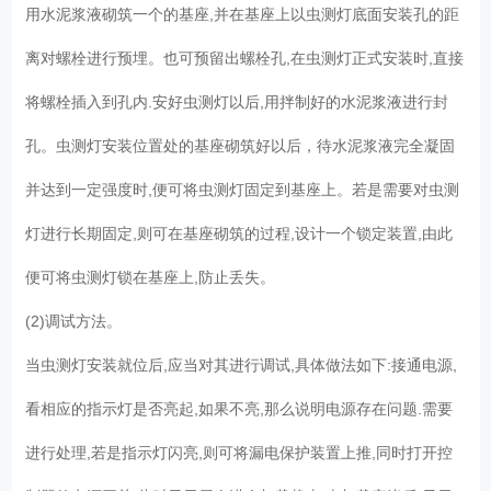
用水泥浆液砌筑一个的基座,并在基座上以虫测灯底面安装孔的距
离对螺栓进行预埋。也可预留出螺栓孔,在虫测灯正式安装时,直接
将螺栓插入到孔内.安好虫测灯以后,用拌制好的水泥浆液进行封
孔。虫测灯安装位置处的基座砌筑好以后，待水泥浆液完全凝固
并达到一定强度时,便可将虫测灯固定到基座上。若是需要对虫测
灯进行长期固定,则可在基座砌筑的过程,设计一个锁定装置,由此
便可将虫测灯锁在基座上,防止丢失。
(2)调试方法。
当虫测灯安装就位后,应当对其进行调试,具体做法如下:接通电源,
看相应的指示灯是否亮起,如果不亮,那么说明电源存在问题.需要
进行处理,若是指示灯闪亮,则可将漏电保护装置上推,同时打开控