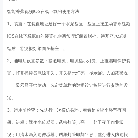
智能香蕉视频IOS在线下载的使用方法
1、装置：在装置地址建好一个水泥基座，基座上按主动香蕉视频
IOS在线下载底面的装置孔距离预埋好装置螺栓。待基座水泥凝
结后，将测报灯紧固在基座上。
2、通电后设置参数：接通电源，电源指示灯亮。上推漏电保护装
置，打开操控器电源开关，开关指示灯亮；显示屏进入加载状况
——显示屏开始发动。选定菜单栏的数据设定按钮进行参数的设
定。
3、运用前检查：先进行一次模仿循环，看看是否哪个环节有问
题。进程：遮住光传感器，诱虫灯管点亮——处于夜间作业状
况；用清水滴入雨传感器，诱集灯管即刻平息，整灯进入防雨状