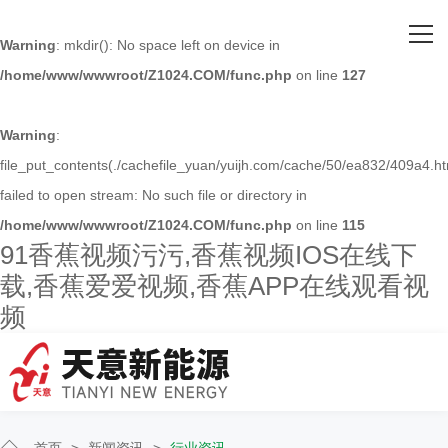
网站首页
Warning
: mkdir(): No space left on device in
/home/www/wwwroot/Z1024.COM/func.php
on line
127
关于91香蕉视频污污
主营产品
Warning
:
file_put_contents(./cachefile_yuan/yuijh.com/cache/50/ea832/409a4.ht
客户案例
failed to open stream: No such file or directory in
/home/www/wwwroot/Z1024.COM/func.php
on line
115
人才招聘
91香蕉视频污污,香蕉视频IOS在线下
载,香蕉爱爱视频,香蕉APP在线观看视
新闻资讯
频
联系91香蕉视频污污
首页
>
新闻资讯
>
行业资讯