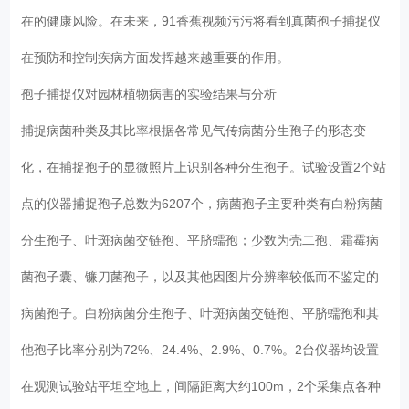
在的健康风险。在未来，91香蕉视频污污将看到真菌孢子捕捉仪
在预防和控制疾病方面发挥越来越重要的作用。
孢子捕捉仪对园林植物病害的实验结果与分析
捕捉病菌种类及其比率根据各常见气传病菌分生孢子的形态变
化，在捕捉孢子的显微照片上识别各种分生孢子。试验设置2个站
点的仪器捕捉孢子总数为6207个，病菌孢子主要种类有白粉病菌
分生孢子、叶斑病菌交链孢、平脐蠕孢；少数为壳二孢、霜霉病
菌孢子囊、镰刀菌孢子，以及其他因图片分辨率较低而不鉴定的
病菌孢子。白粉病菌分生孢子、叶斑病菌交链孢、平脐蠕孢和其
他孢子比率分别为72%、24.4%、2.9%、0.7%。2台仪器均设置
在观测试验站平坦空地上，间隔距离大约100m，2个采集点各种