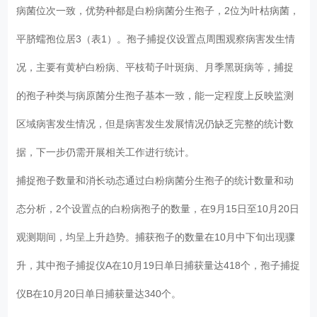
病菌位次一致，优势种都是白粉病菌分生孢子，2位为叶枯病菌，
平脐蠕孢位居3（表1）。孢子捕捉仪设置点周围观察病害发生情
况，主要有黄栌白粉病、平枝荀子叶斑病、月季黑斑病等，捕捉
的孢子种类与病原菌分生孢子基本一致，能一定程度上反映监测
区域病害发生情况，但是病害发生发展情况仍缺乏完整的统计数
据，下一步仍需开展相关工作进行统计。
捕捉孢子数量和消长动态通过白粉病菌分生孢子的统计数量和动
态分析，2个设置点的白粉病孢子的数量，在9月15日至10月20日
观测期间，均呈上升趋势。捕获孢子的数量在10月中下旬出现骤
升，其中孢子捕捉仪A在10月19日单日捕获量达418个，孢子捕捉
仪B在10月20日单日捕获量达340个。