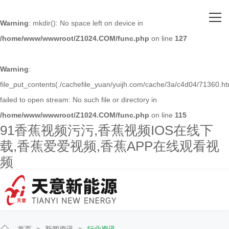
网站首页
Warning
: mkdir(): No space left on device in
/home/www/wwwroot/Z1024.COM/func.php
on line
127
关于91香蕉视频污污
主营产品
Warning
:
file_put_contents(./cachefile_yuan/yuijh.com/cache/3a/c4d04/71360.ht
客户案例
failed to open stream: No such file or directory in
/home/www/wwwroot/Z1024.COM/func.php
on line
115
人才招聘
91香蕉视频污污,香蕉视频IOS在线下
载,香蕉爱爱视频,香蕉APP在线观看视
新闻资讯
频
联系91香蕉视频污污
首页
>
新闻资讯
>
行业资讯