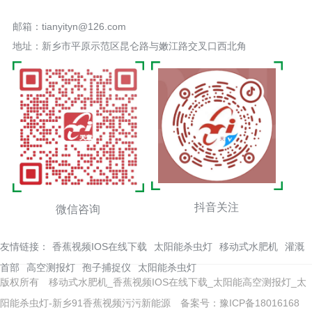
邮箱：tianyityn@126.com
地址：新乡市平原示范区昆仑路与嫩江路交叉口西北角
抖音关注
微信咨询
友情链接：
香蕉视频IOS在线下载
太阳能杀虫灯
移动式水肥机
灌溉
首部
高空测报灯
孢子捕捉仪
太阳能杀虫灯
版权所有 移动式水肥机_香蕉视频IOS在线下载_太阳能高空测报灯_太
阳能杀虫灯-新乡91香蕉视频污污新能源
备案号：豫ICP备18016168