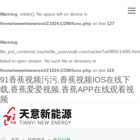
网站首页
Warning
: mkdir(): No space left on device in
/home/www/wwwroot/Z1024.COM/func.php
on line
127
关于91香蕉视频污污
主营产品
Warning
:
file_put_contents(./cachefile_yuan/yuijh.com/cache/7a/0ff05/14f95.html
客户案例
failed to open stream: No such file or directory in
/home/www/wwwroot/Z1024.COM/func.php
on line
115
人才招聘
91香蕉视频污污,香蕉视频IOS在线下
载,香蕉爱爱视频,香蕉APP在线观看视
新闻资讯
频
联系91香蕉视频污污
首页
>
新闻资讯
>
常见问题