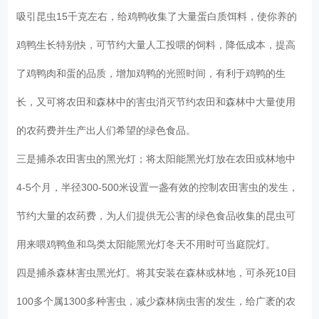
吸引昆虫15千克左右，给鸡鸭收集了大量蛋白质饵料，使你养的
鸡鸭生长特别快，可节约大量人工投喂的饲料，降低成本，提高
了鸡鸭肉和蛋的品质，增加鸡鸭的光照时间，有利于鸡鸭的生
长，又可将农田和森林中的害虫消灭节约农田和森林中大量使用
的农药费并生产出人们希望的绿色食品。
三是捕杀农田害虫的黑光灯；将太阳能黑光灯放在农田或林地中
4-5个月，半径300-500米设置一盏有效的控制农田害虫的发生，
节约大量的农药费，为人们提供无公害的绿色食品收集的昆虫可
用来喂鸡鸭鱼和鸟类太阳能黑光灯冬天不用时可当庭院灯。
四是捕杀森林害虫黑光灯。将其安装在森林或林地，可杀死10目
100多个属1300多种害虫，减少森林病虫害的发生，给广袤的农