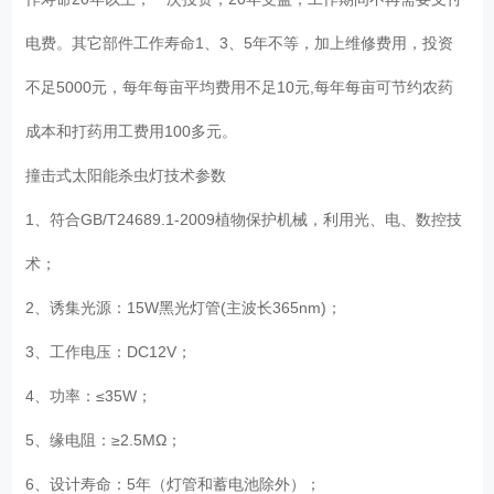
电费。其它部件工作寿命1、3、5年不等，加上维修费用，投资
不足5000元，每年每亩平均费用不足10元,每年每亩可节约农药
成本和打药用工费用100多元。
撞击式太阳能杀虫灯技术参数
1、符合GB/T24689.1-2009植物保护机械，利用光、电、数控技
术；
2、诱集光源：15W黑光灯管(主波长365nm)；
3、工作电压：DC12V；
4、功率：≤35W；
5、缘电阻：≥2.5MΩ；
6、设计寿命：5年（灯管和蓄电池除外）；