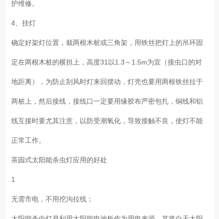
护维修。
4、挂灯
确定好架灯位置，栽两根木桩或三角架，用铁丝把灯上的吊环固
定在两根木桩的横担上，高度31以1.3～1.5m为宜（接虫口的对
地距离），为防止刮风时灯来回摆动，灯壳也要用两根铁丝拉于
两桩上，然后接线，接线口一定要用缘胶布严密包扎，铜线和铝
线互接时要尤其注意，以防受潮氧化，导致接触不良，使灯不能
正常工作。
茶园式太阳能杀虫灯应用的好处
1
无需市电，不用挖沟拉线；
太阳能杀虫灯是利用太阳能电池板作为用电来源，其将白天太阳