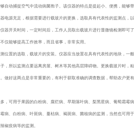
能够自动捕捉空气中流动病菌孢子。该仪器的特点是提起小、便携，能够
仪器电源充足，根据需要进行载玻片的更换，选取具有代表性的监测点，
制仪器开关时间，一定时间后，工作人员取出载玻片进行显微镜检测即可
用不仅能够提高工作效率，而且省事，非常实用。
监测位置的选取，载玻片的安装。仪器应当放置在具有代表性的地块，一
孢子，所以监测点要远离房屋、树木等其他高层障碍物。更换载玻片时，
响。做好这两点是非常重要的，有利于获取准确的调查数据，帮助农户更
类多，可用于果园的白粉病、腐烂病、早期落叶病、梨黑星病、葡萄霜霉
、霉病、白粉病、叶斑病、蔓枯病、褐斑病、菌核病的监测，当然也可用
、辣椒疫病等的监测。