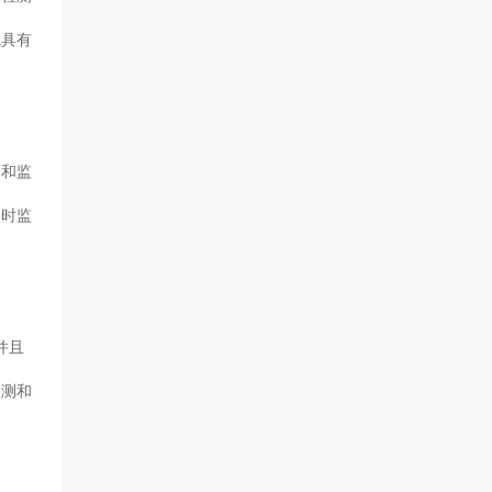
域具有
器和监
实时监
并且
检测和