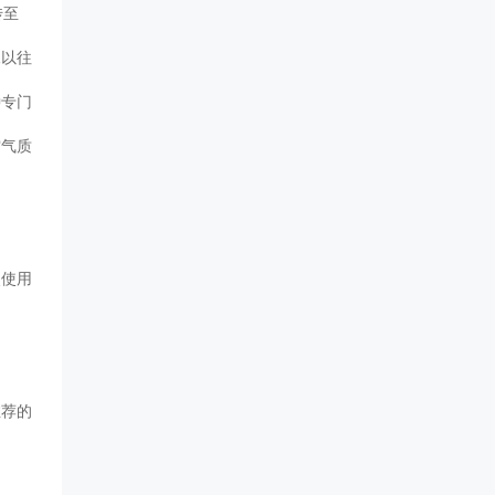
传至
像以往
种专门
空气质
照使用
推荐的