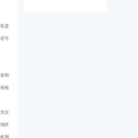
报告是
告还可
验室和
确保检
到充分
和地区
保检测