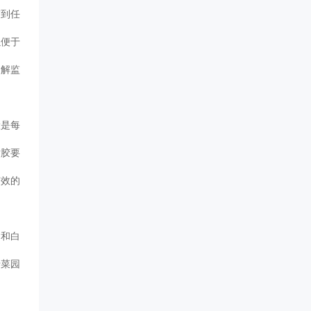
带到任
以便于
了解监
般是每
粘胶要
有效的
病和白
于菜园