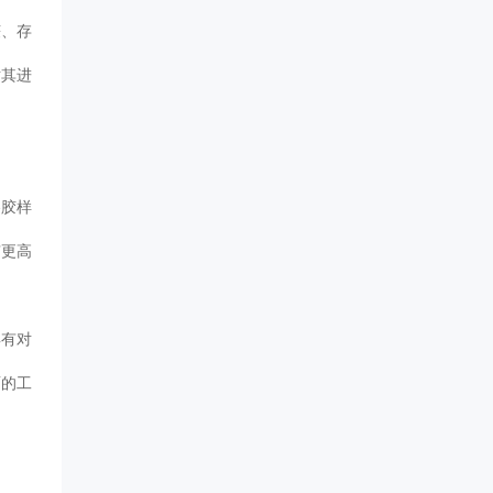
获、存
对其进
溶胶样
有更高
具有对
面的工