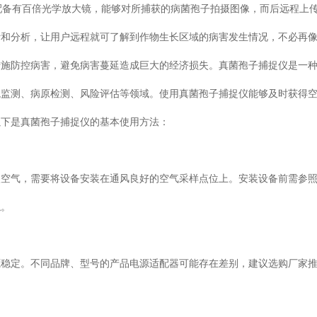
配备有百倍光学放大镜，能够对所捕获的病菌孢子拍摄图像，而后远程上
计和分析，让用户远程就可了解到作物生长区域的病害发生情况，不必再
措施防控病害，避免病害蔓延造成巨大的经济损失。真菌孢子捕捉仪是一
境监测、病原检测、风险评估等领域。使用真菌孢子捕捉仪能够及时获得
以下是真菌孢子捕捉仪的基本使用方法：
入空气，需要将设备安装在通风良好的空气采样点位上。安装设备前需参
触。
源稳定。不同品牌、型号的产品电源适配器可能存在差别，建议选购厂家