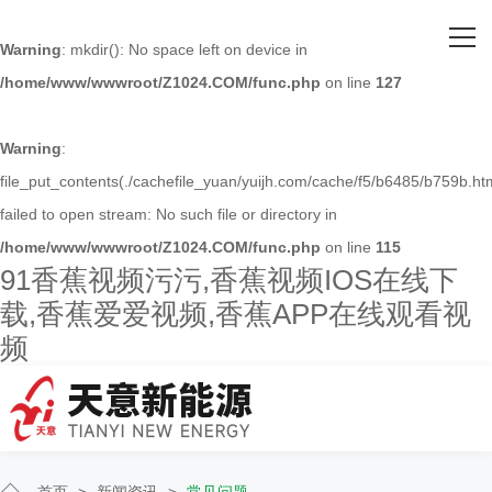
网站首页
Warning
: mkdir(): No space left on device in
/home/www/wwwroot/Z1024.COM/func.php
on line
127
关于91香蕉视频污污
主营产品
Warning
:
file_put_contents(./cachefile_yuan/yuijh.com/cache/f5/b6485/b759b.htm
客户案例
failed to open stream: No such file or directory in
/home/www/wwwroot/Z1024.COM/func.php
on line
115
人才招聘
91香蕉视频污污,香蕉视频IOS在线下
载,香蕉爱爱视频,香蕉APP在线观看视
新闻资讯
频
联系91香蕉视频污污
首页
>
新闻资讯
>
常见问题