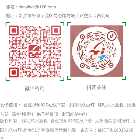
邮箱：tianyityn@126.com
地址：新乡市平原示范区昆仑路与嫩江路交叉口西北角
抖音关注
微信咨询
友情链接：
香蕉视频IOS在线下载
太阳能杀虫灯
移动式水肥机
灌溉
首部
高空测报灯
孢子捕捉仪
太阳能杀虫灯
版权所有 移动式水肥机_香蕉视频IOS在线下载_太阳能高空测报灯_太
阳能杀虫灯-新乡91香蕉视频污污新能源
备案号：豫ICP备18016168