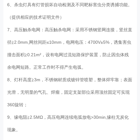
6、杀虫灯具有灯管损坏自动检测及不同靶标害虫分类诱捕功能。
（提供相应的技术证明文件）
7、高压触杀电网：高压触杀电网：采用不锈钢竖网连接，竖丝直
径≧2.0mm,网丝间距≤10mm，电网电压：4700V±5%，诱集害虫
撞击面积≧0.21m²，设有电网过流短路保护装置，防止因虫体残
余电网短路。正常工作时不得产生电弧。
8、灯杆高度≧3m，不锈钢材质或镀锌管喷塑，整体焊牢靠；表面
光滑，无明显的气孔、焊瘤，固定支架部位采用顶丝固定可实现
360旋转；
9、缘电阻≧2.5MΩ，高压电网连续电弧放电>30min,缘柱无炭化
现象。