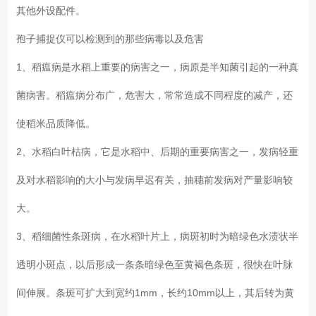
其他外设配件。
孢子捕捉仪可以检测到的那些病毒以及危害
1、稻瘟病是水稻上重要的病害之一，病原是半知菌引起的一种真
菌病害。稻瘟病分布广，危害大，常常造成不同程度的减产，还
使稻米品质降低。
2、水稻白叶枯病，它是水稻中、后期的重要病害之一，发病轻重
及对水稻影响的大小与发病早迟有关，抽穗前发病对产量影响较
大。
3、稻细菌性条斑病，在水稻叶片上，病斑初时为暗绿色水渍状半
透明小斑点，以后形成一条条暗绿色至黄褐色条斑，很快在叶脉
间伸展。条斑可扩大到宽约1mm，长约10mm以上，其后转为黄