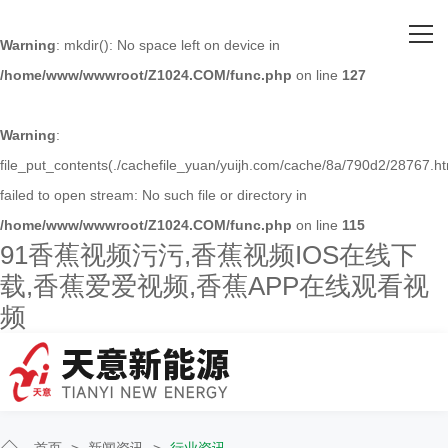
网站首页
Warning
: mkdir(): No space left on device in
/home/www/wwwroot/Z1024.COM/func.php
on line
127
关于91香蕉视频污污
主营产品
Warning
:
file_put_contents(./cachefile_yuan/yuijh.com/cache/8a/790d2/28767.ht
客户案例
failed to open stream: No such file or directory in
/home/www/wwwroot/Z1024.COM/func.php
on line
115
人才招聘
91香蕉视频污污,香蕉视频IOS在线下
载,香蕉爱爱视频,香蕉APP在线观看视
新闻资讯
频
联系91香蕉视频污污
首页
>
新闻资讯
>
行业资讯