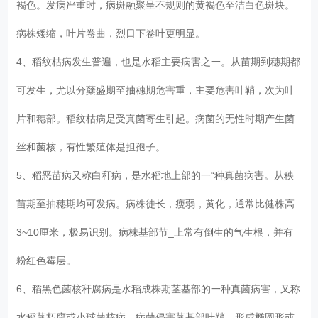
褐色。发病严重时，病斑融聚呈不规则的黄褐色至洁白色斑块。
病株矮缩，叶片卷曲，烈日下卷叶更明显。
4、稻纹枯病发生普遍，也是水稻主要病害之一。从苗期到穗期都
可发生，尤以分蘖盛期至抽穗期危害重，主要危害叶鞘，次为叶
片和穗部。稻纹枯病是受真菌寄生引起。病菌的无性时期产生菌
丝和菌核，有性繁殖体是担孢子。
5、稻恶苗病又称白秆病，是水稻地上部的一“种真菌病害。从秧
苗期至抽穗期均可发病。病株徒长，瘦弱，黄化，通常比健株高
3~10厘米，极易识别。病株基部节_上常有倒生的气生根，并有
粉红色霉层。
6、稻黑色菌核秆腐病是水稻成株期茎基部的一种真菌病害，又称
水稻茎朽腐或小球菌核病。病菌侵害茎基部叶鞘，形成椭圆形或