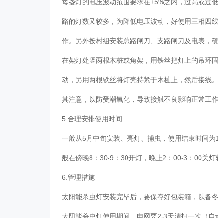
每盏灯的电压波动范围要求在±5%之内，过高或过
路的灯数又较多，为降低电压波动，好使用三相四
作。另外按村组安装总路闸刀、支路闸刀及电表，
在架灯处竖两根木桩或角架，用铁丝把灯上的吊环固定
动，另用两根铁丝将灯壳持紧于木桩上，然后接线
其注意，以防受潮氧化，导致接触不良影响正常工
5.合理安排使用时间
一般从5月中旬安装、亮灯、捕虫，使用结束时间为
般在傍晚8：30-9：30开灯，晚上2：00-3：00
6.管理措施
太阳能杀虫灯安装完毕后，要保存好包装箱，以备
太阳能杀虫灯使用期间，电网要2-3天清扫一次（