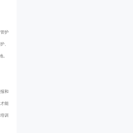
灯管护
维护、
地。
测报和
，才能
办培训