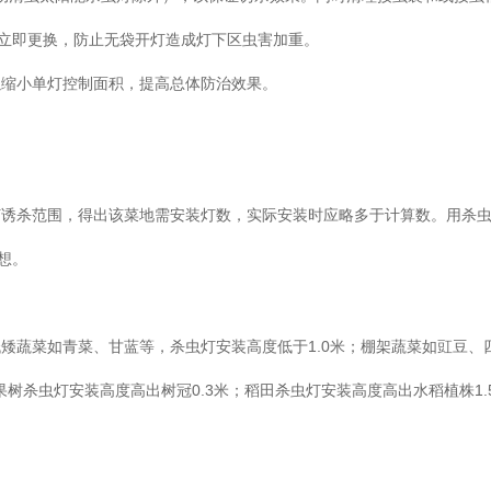
应立即更换，防止无袋开灯造成灯下区虫害加重。
以缩小单灯控制面积，提高总体防治效果。
灯诱杀范围，得出该菜地需安装灯数，实际安装时应略多于计算数。用杀
理想。
矮蔬菜如青菜、甘蓝等，杀虫灯安装高度低于1.0米；棚架蔬菜如豇豆、
5米；果树杀虫灯安装高度高出树冠0.3米；稻田杀虫灯安装高度高出水稻植株1.