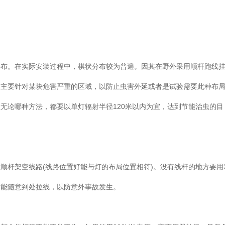
分布。在实际安装过程中，棋状分布较为普遍。因其在野外采用顺杆跑线
布主要针对某块危害严重的区域，以防止虫害外延或者是试验需要此种布
无论哪种方法，都要以单灯辐射半径120米以内为宜，达到节能治虫的目
杆架空线路(线路位置好能与灯的布局位置相符)。没有线杆的地方要用2
不能随意到处拉线，以防意外事故发生。