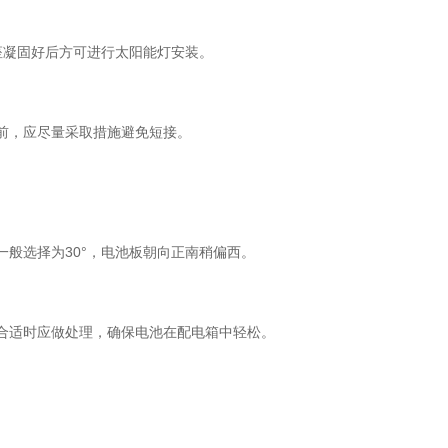
座凝固好后方可进行太阳能灯安装。
器前，应尽量采取措施避免短接。
。
一般选择为30°，电池板朝向正南稍偏西。
不合适时应做处理，确保电池在配电箱中轻松。