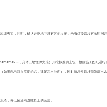
部应该夯实，同时，确认开挖地下没有其他设施，杀虫灯顶部没有长时间
0*50*50cm，具体以地埋件为准）开挖标准的土坑，根据施工图纸进行
上（如果配电箱在底部的话，建议高出地面），同时预埋件螺杆顶端露出
余泥渣，并以废油清洗螺栓上的杂质。