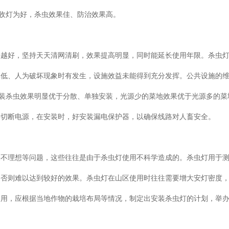
底收灯为好，杀虫效果佳、防治效果高。
果越好，坚持天天清网清刷，效果提高明显，同时能延长使用年限。杀虫
率低、人为破坏现象时有发生，设施效益未能得到充分发挥。公共设施的
安装杀虫效果明显优于分散、单独安装，光源少的菜地效果优于光源多的菜
要切断电源，在安装时，好安装漏电保护器，以确保线路对人畜安全。
果不理想等问题，这些往往是由于杀虫灯使用不科学造成的。杀虫灯用于
，否则难以达到较好的效果。杀虫灯在山区使用时往往需要增大安灯密度
使用，应根据当地作物的栽培布局等情况，制定出安装杀虫灯的计划，举