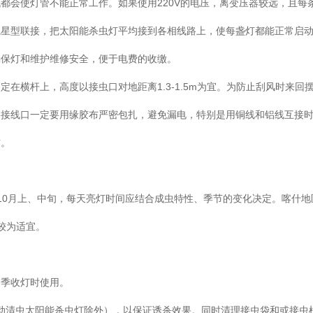
低都会使灯管不能正常工作。如果使用220V的电压，离变压器较远，且每
线星型联接，把太阳能杀虫灯平均接到各相线路上，使每盏灯都能正常启
确保灯和维护维修安全，便于电费的收缴。
在横杆上，高度以接虫口对地距离1.3-1.5m为宜。为防止刮风时来回
。接线口一定要用缘胶布严密包扎，避免漏电，特别是用铜线和铝线互接
作。
10月上、中旬，每天亮灯时间应结合成虫特性、季节的变化决定。喀什地
关灯较为适宜。
冬季收灯时使用。
自动清虫太阳能杀虫灯除外），以保证诱杀效果。同时清理接虫袋和或接虫