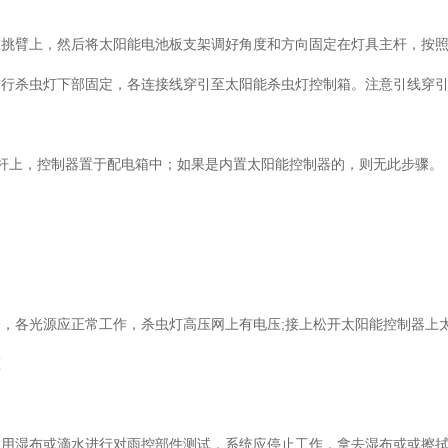
在挑臂上，然后将太阳能电池板支架调好角度和方向固定在灯具主杆，按
进行杀虫灯下部固定，各连接线穿引至太阳能杀虫灯控制箱。注意引线穿
主杆上，控制器置于配电箱中；如果是内置太阳能控制器的，则无此步骤
，各光源应正常工作，杀虫灯高压网上有电压;接上松开太阳能控制器上
压
，用湿布或滴水进行对雨控部件测试，系统应停止工作，拿去湿布或或擦