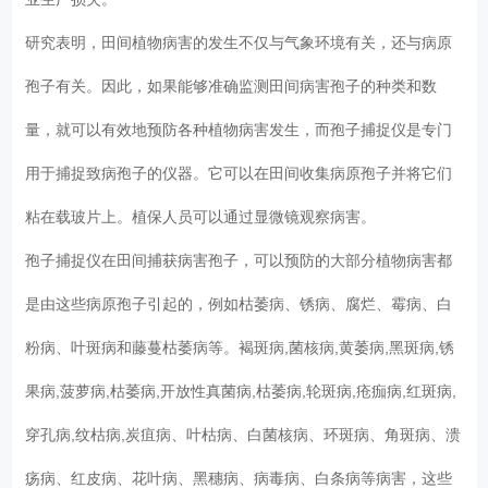
研究表明，田间植物病害的发生不仅与气象环境有关，还与病原
孢子有关。因此，如果能够准确监测田间病害孢子的种类和数
量，就可以有效地预防各种植物病害发生，而孢子捕捉仪是专门
用于捕捉致病孢子的仪器。它可以在田间收集病原孢子并将它们
粘在载玻片上。植保人员可以通过显微镜观察病害。
孢子捕捉仪在田间捕获病害孢子，可以预防的大部分植物病害都
是由这些病原孢子引起的，例如枯萎病、锈病、腐烂、霉病、白
粉病、叶斑病和藤蔓枯萎病等。褐斑病,菌核病,黄萎病,黑斑病,锈
果病,菠萝病,枯萎病,开放性真菌病,枯萎病,轮斑病,疮痂病,红斑病,
穿孔病,纹枯病,炭疽病、叶枯病、白菌核病、环斑病、角斑病、溃
疡病、红皮病、花叶病、黑穗病、病毒病、白条病等病害，这些