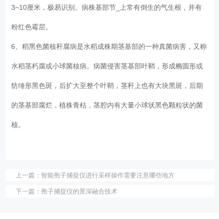
3~10厘米，极易识别。病株基部节_上常有倒生的气生根，并有
粉红色霉层。
6、稻黑色菌核秆腐病是水稻成株期茎基部的一种真菌病害，又称
水稻茎朽腐或小球菌核病。病菌侵害茎基部叶鞘，形成椭圆形或
纺缍形黑色斑，后扩大至整个叶鞘，茎秆上也有大块黑斑，后期
的茎基部腐烂，植株青枯，茎腔内有大量小球状黑色颗粒状的菌
核。
上一篇：
智能孢子捕捉仪进行采样操作需要注意哪些地方
下一篇：
孢子捕捉仪的景深融合技术