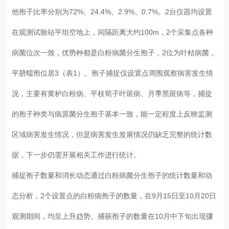
他孢子比率分别为72%、24.4%、2.9%、0.7%。2台仪器均设置
在观测试验站平坦空地上，间隔距离大约100m，2个采集点各种
病菌位次一致，优势种都是白粉病菌分生孢子，2位为叶枯病菌，
平脐蠕孢位居3（表1）。孢子捕捉仪设置点周围观察病害发生情
况，主要有黄栌白粉病、平枝荀子叶斑病、月季黑斑病等，捕捉
的孢子种类与病原菌分生孢子基本一致，能一定程度上反映监测
区域病害发生情况，但是病害发生发展情况仍缺乏完整的统计数
据，下一步仍需开展相关工作进行统计。
捕捉孢子数量和消长动态通过白粉病菌分生孢子的统计数量和动
态分析，2个设置点的白粉病孢子的数量，在9月15日至10月20日
观测期间，均呈上升趋势。捕获孢子的数量在10月中下旬出现骤