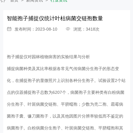
智能孢子捕捉仪统计叶枯病菌交链孢数量
发布时间：2023-08-10
浏览：3418次
孢子捕捉仪
对园林植物病害的实验结果与分析
捕捉病菌种类及其比率根据各常见气传病菌分生孢子的形态变
化，在捕捉孢子的显微照片上识别各种分生孢子。试验设置2个站
点的仪器捕捉孢子总数为6207个，病菌孢子主要种类有白粉病菌
分生孢子、叶斑病菌交链孢、平脐蠕孢；少数为壳二孢、霜霉病
菌孢子囊、镰刀菌孢子，以及其他因图片分辨率较低而不鉴定的
病菌孢子。白粉病菌分生孢子、叶斑病菌交链孢、平脐蠕孢和其