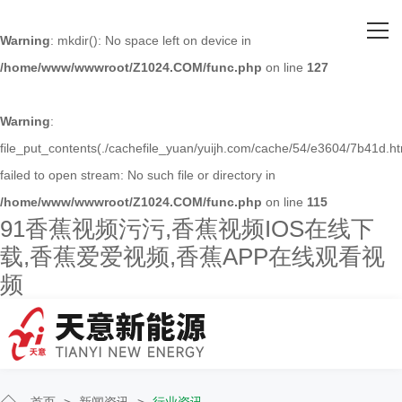
网站首页
Warning
: mkdir(): No space left on device in
/home/www/wwwroot/Z1024.COM/func.php
on line
127
关于91香蕉视频污污
主营产品
Warning
:
file_put_contents(./cachefile_yuan/yuijh.com/cache/54/e3604/7b41d.ht
客户案例
failed to open stream: No such file or directory in
/home/www/wwwroot/Z1024.COM/func.php
on line
115
人才招聘
91香蕉视频污污,香蕉视频IOS在线下
载,香蕉爱爱视频,香蕉APP在线观看视
新闻资讯
频
联系91香蕉视频污污
首页
>
新闻资讯
>
行业资讯