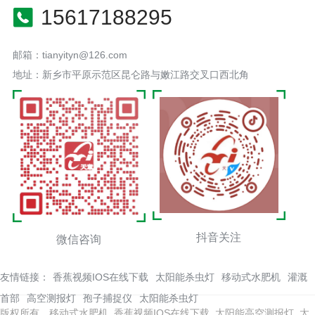
15617188295
邮箱：tianyityn@126.com
地址：新乡市平原示范区昆仑路与嫩江路交叉口西北角
抖音关注
微信咨询
友情链接：
香蕉视频IOS在线下载
太阳能杀虫灯
移动式水肥机
灌溉
首部
高空测报灯
孢子捕捉仪
太阳能杀虫灯
版权所有 移动式水肥机_香蕉视频IOS在线下载_太阳能高空测报灯_太