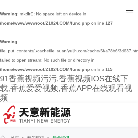
网站首页
Warning
: mkdir(): No space left on device in
/home/www/wwwroot/Z1024.COM/func.php
on line
127
关于91香蕉视频污污
主营产品
Warning
:
file_put_contents(./cachefile_yuan/yuijh.com/cache/6f/a78b6/3d637.htm
客户案例
failed to open stream: No such file or directory in
/home/www/wwwroot/Z1024.COM/func.php
on line
115
人才招聘
91香蕉视频污污,香蕉视频IOS在线下
载,香蕉爱爱视频,香蕉APP在线观看视
新闻资讯
频
联系91香蕉视频污污
首页
>
新闻资讯
>
行业资讯