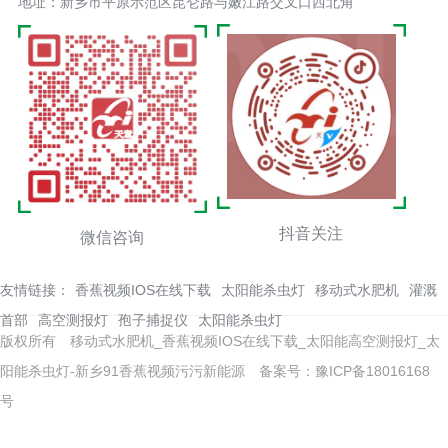
地址：新乡市平原示范区昆仑路与嫩江路交叉口西北角
抖音关注
微信咨询
友情链接：
香蕉视频IOS在线下载
太阳能杀虫灯
移动式水肥机
灌溉
首部
高空测报灯
孢子捕捉仪
太阳能杀虫灯
版权所有 移动式水肥机_香蕉视频IOS在线下载_太阳能高空测报灯_太
阳能杀虫灯-新乡91香蕉视频污污新能源
备案号：豫ICP备18016168
号