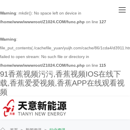
网站首页
Warning
: mkdir(): No space left on device in
/home/www/wwwroot/Z1024.COM/func.php
on line
127
关于91香蕉视频污污
主营产品
Warning
:
file_put_contents(./cachefile_yuan/yuijh.com/cache/86/1cda4/d3911.ht
客户案例
failed to open stream: No such file or directory in
/home/www/wwwroot/Z1024.COM/func.php
on line
115
人才招聘
91香蕉视频污污,香蕉视频IOS在线下
载,香蕉爱爱视频,香蕉APP在线观看视
新闻资讯
频
联系91香蕉视频污污
首页
>
新闻资讯
>
行业资讯