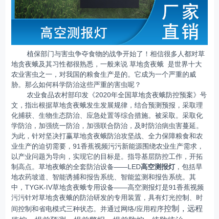
植保部门与害虫争夺食物的战争开始了！相信很多人都对草
地贪夜蛾及其习性都很熟悉，一般来说 草地贪夜蛾 是世界十大
农业害虫之一，对我国的粮食生产是的。它成为一个严重的威
胁。那么如何科学防治这些严重的害虫呢？
农业食品农村部印发《2020年全国草地贪夜蛾防控预案》号
文，指出根据草地贪夜蛾发生发展规律，结合预测预报，采取理
化捕获、生物生态防治、应急处置等综合措施。被采取。采取化
学防治，加强统一防治，加强联合防治，及时防治病虫害蔓延。
为此，针对坚决打赢草地贪夜蛾防治攻坚战、全力保障粮食和农
业生产的迫切需要，91香蕉视频污污新能源围绕农业生产需求，
以产业问题为导向，实现它的目标是。指导基层防控工作，开拓
制高点。草地夜蛾的全套防治设备——LED
高空测报灯
，包括旱
地农药坡道、智能诱捕和报告系统、智能监测和报告系统。其
中，TYGK-IV草地贪夜蛾专用设备——高空测报灯是91香蕉视频
污污针对草地贪夜蛾的防治研发的专用装置，具有灯光控制、时
控制，远程
间控制和省电模式三种状态。并通过网络/应用程序