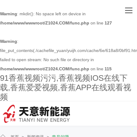
网站首页
Warning
: mkdir(): No space left on device in
/home/www/wwwroot/Z1024.COM/func.php
on line
127
关于91香蕉视频污污
主营产品
Warning
:
file_put_contents(./cachefile_yuan/yuijh.com/cache/6e/618a8/0bf91.htm
客户案例
failed to open stream: No such file or directory in
/home/www/wwwroot/Z1024.COM/func.php
on line
115
人才招聘
91香蕉视频污污,香蕉视频IOS在线下
载,香蕉爱爱视频,香蕉APP在线观看视
新闻资讯
频
联系91香蕉视频污污
首页
>
新闻资讯
>
常见问题