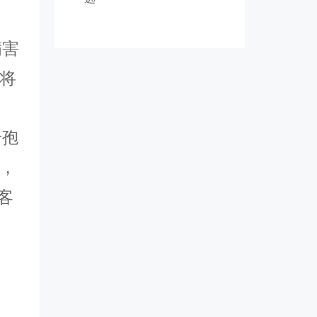
病害
将
于孢
，
客