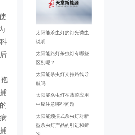
使
为
太阳能杀虫灯的灯光诱虫
科
说明
后
太阳能路灯杀虫灯有哪些
区别呢？
太阳能杀虫灯支持路线导
，孢
航吗
捕
太阳能杀虫灯在蔬菜应用
的
中应注意哪些问题
太阳能频振式杀虫灯对新
病
型杀虫灯产品的引进和筛
捕
选