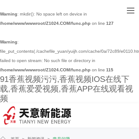
网站首页
Warning
: mkdir(): No space left on device in
/home/www/wwwroot/Z1024.COM/func.php
on line
127
关于91香蕉视频污污
主营产品
Warning
:
file_put_contents(./cachefile_yuan/yuijh.com/cache/0a/72c89/e0110.ht
客户案例
failed to open stream: No such file or directory in
/home/www/wwwroot/Z1024.COM/func.php
on line
115
人才招聘
91香蕉视频污污,香蕉视频IOS在线下
载,香蕉爱爱视频,香蕉APP在线观看视
新闻资讯
频
联系91香蕉视频污污
首页
>
新闻资讯
>
常见问题