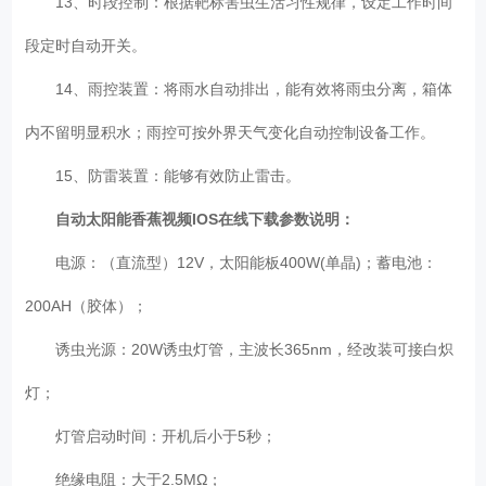
13、时段控制：根据靶标害虫生活习性规律，设定工作时间
段定时自动开关。
14、雨控装置：将雨水自动排出，能有效将雨虫分离，箱体
内不留明显积水；雨控可按外界天气变化自动控制设备工作。
15、防雷装置：能够有效防止雷击。
自动太阳能香蕉视频IOS在线下载参数说明：
电源：（直流型）12V，太阳能板400W(单晶)；蓄电池：
200AH（胶体）；
诱虫光源：20W诱虫灯管，主波长365nm，经改装可接白炽
灯；
灯管启动时间：开机后小于5秒；
绝缘电阻：大于2.5MΩ；