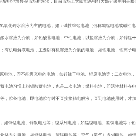
铅酸电池慢慢被市场所淘汰，目前市场上太阳能杀虫灯大部分采用的是胶
以氢氧化钾水溶液为主的电池，如：碱性锌锰电池（俗称碱锰电池或碱性电
硫酸水溶液为介质，如铅酸蓄电池；中性电池，以盐溶液为介质，如锌锰
等；有机电解液电池，主要以有机溶液为介质的电池，如锂电池、锂离子
称原电池，即不能再充电的电池，如锌锰干电池、锂原电池等；二次电池
；蓄电池习惯上指铅酸蓄电池，也是二次电池；燃料电池，即活性材料在
池等；贮备电池，即电池贮存时不直接接触电解液，直到电池使用时，才
池，如锌锰电池、锌银电池等；镍系列电池，如镉镍电池、氢镍电池等；
氧化锰系列电池，如锌锰电池、碱锰电池等；空气（氧气）系列电池，如