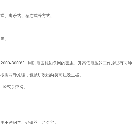
溺式、毒杀式、粘连式等方式。
虫网。
到2000-3000V，用以电击触碰杀网的害虫。升高低电压的工作原理有两
。根据两种原理，也就研发出两类高压发生器。
和竖式杀虫网。
采用不锈钢丝、镀镍丝、合金丝。