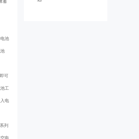
体蓄
干电池
电池
，即可
电池工
加入电
铅系列
锌空电