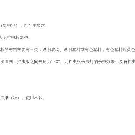
（集虫池），也可用水盆。
和无挡虫板两种。
虫板的材料主要有三类：透明玻璃、透明塑料或有色塑料；有色塑料以黄
源周围，挡虫板之间夹角为120°。无挡虫板杀虫灯的杀虫效果不及有挡
粘虫纸（板）。使用不多。