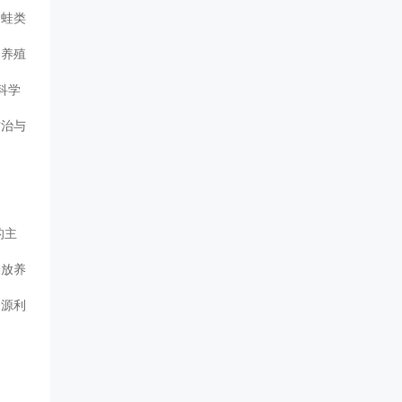
、蛙类
的养殖
科学
防治与
的主
养放养
资源利