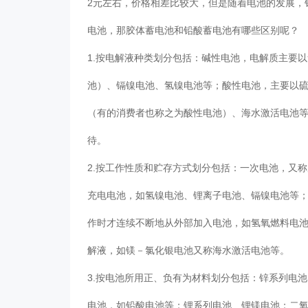
2元左右，价格相差比较大，但是随着电池的发展，
电池，那胶体蓄电池和铅酸蓄电池有哪些区别呢？
1.按电解液种类划分包括：碱性电池，电解质主要
池）、镉镍电池、氢镍电池等；酸性电池，主要以
（有的消费者也称之为酸性电池）、海水激活电池
待。
2.按工作性质和贮存方式划分包括：一次电池，又
充电电池，如氢镍电池、锂离子电池、镉镍电池等
作时才连续不断地从外部加入电池，如氢氧燃料电
解液，如镁－氯化银电池又称海水激活电池等。
3.按电池所用正、负有为材料划分包括：锌系列电
电池，如铅酸电池等；锂系列电池、锂镁电池；二