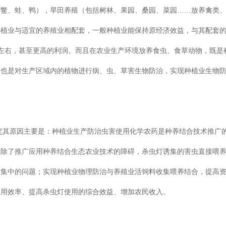
、鳖、蛙、鸭），旱田养殖（包括树林、果园、桑园、菜园……放养禽类
种植业与适宜的养殖业相配套，一般种植业能保持原经济效益，与其配套
/亩左右，甚至更高的利润。而且在农业生产环境放养食虫、食草动物，既是
，也是对生产区域内的植物进行病、虫、草害生物防治，实现种植业生物
究其原因主要是：种植业生产防治虫害使用化学农药是种养结合技术推广
排除了推广应用种养结合生态农业技术的障碍，杀虫灯诱集的害虫直接喂
对集中的问题；实现种植业物理防治与养殖业活饲料收集喂养结合，提高
使用效率、提高杀虫灯使用的综合效益、增加农民收入。