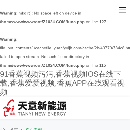
网站首页
Warning
: mkdir(): No space left on device in
/home/www/wwwroot/Z1024.COM/func.php
on line
127
关于91香蕉视频污污
主营产品
Warning
:
file_put_contents(./cachefile_yuan/yuijh.com/cache/2b/40779/734c8.ht
客户案例
failed to open stream: No such file or directory in
/home/www/wwwroot/Z1024.COM/func.php
on line
115
人才招聘
91香蕉视频污污,香蕉视频IOS在线下
载,香蕉爱爱视频,香蕉APP在线观看视
新闻资讯
频
联系91香蕉视频污污
首页
>
客户案例