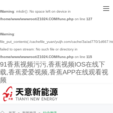
网站首页
Warning
: mkdir(): No space left on device in
/home/www/wwwroot/Z1024.COM/func.php
on line
127
关于91香蕉视频污污
主营产品
Warning
:
file_put_contents(./cachefile_yuan/yuijh.com/cache/3a/ad770/1d667.ht
客户案例
failed to open stream: No such file or directory in
/home/www/wwwroot/Z1024.COM/func.php
on line
115
人才招聘
91香蕉视频污污,香蕉视频IOS在线下
载,香蕉爱爱视频,香蕉APP在线观看视
新闻资讯
频
联系91香蕉视频污污
首页
>
新闻资讯
>
行业资讯