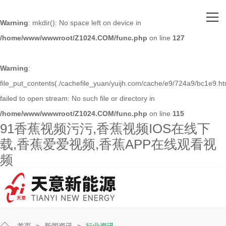
网站首页
Warning
: mkdir(): No space left on device in
/home/www/wwwroot/Z1024.COM/func.php
on line
127
关于91香蕉视频污污
主营产品
Warning
:
file_put_contents(./cachefile_yuan/yuijh.com/cache/e9/724a9/bc1e9.ht
客户案例
failed to open stream: No such file or directory in
/home/www/wwwroot/Z1024.COM/func.php
on line
115
人才招聘
91香蕉视频污污,香蕉视频IOS在线下
载,香蕉爱爱视频,香蕉APP在线观看视
新闻资讯
频
联系91香蕉视频污污
首页
>
新闻资讯
>
行业资讯