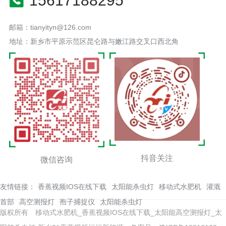
15617188295
邮箱：tianyityn@126.com
地址：新乡市平原示范区昆仑路与嫩江路交叉口西北角
抖音关注
微信咨询
友情链接：
香蕉视频IOS在线下载
太阳能杀虫灯
移动式水肥机
灌溉
首部
高空测报灯
孢子捕捉仪
太阳能杀虫灯
版权所有 移动式水肥机_香蕉视频IOS在线下载_太阳能高空测报灯_太