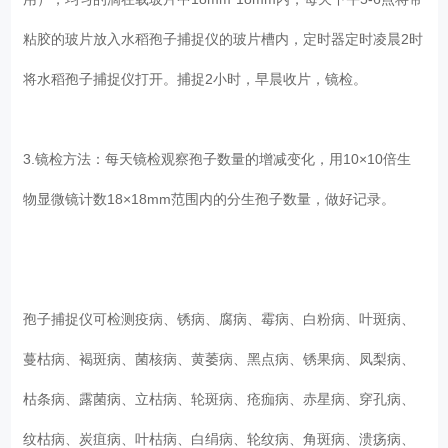
粘胶的玻片放入水稻孢子捕捉仪的玻片槽内，定时器定时凌晨2时
将水稻孢子捕捉仪打开。捕捉2小时，早晨收片，镜检。
3.镜检方法：每天镜检观察孢子数量的增减变化，用10×10倍生
物显微镜计数18×18mm范围内的分生孢子数量，做好记录。
孢子捕捉仪可检测疫病、锈病、腐病、霉病、白粉病、叶斑病、
蔓枯病、褐斑病、菌核病、黄萎病、黑点病、锈果病、凤梨病、
枯条病、露菌病、立枯病、轮斑病、疮痂病、赤星病、穿孔病、
纹枯病、炭疽病、叶枯病、白绢病、轮纹病、角斑病、溃疡病、