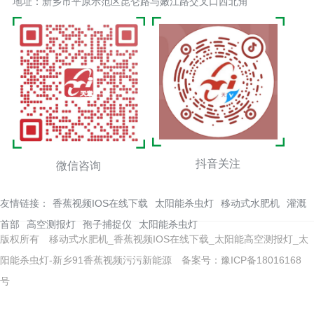
地址：新乡市平原示范区昆仑路与嫩江路交叉口西北角
抖音关注
微信咨询
友情链接：
香蕉视频IOS在线下载
太阳能杀虫灯
移动式水肥机
灌溉
首部
高空测报灯
孢子捕捉仪
太阳能杀虫灯
版权所有 移动式水肥机_香蕉视频IOS在线下载_太阳能高空测报灯_太
阳能杀虫灯-新乡91香蕉视频污污新能源
备案号：豫ICP备18016168
号