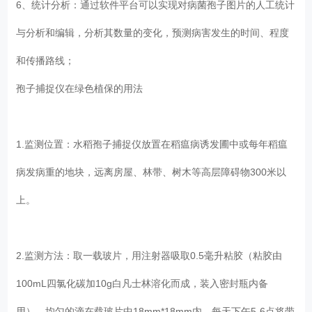
6、统计分析：通过软件平台可以实现对病菌孢子图片的人工统计
与分析和编辑，分析其数量的变化，预测病害发生的时间、程度
和传播路线；
孢子捕捉仪在绿色植保的用法
1.监测位置：水稻孢子捕捉仪放置在稻瘟病诱发圃中或每年稻瘟
病发病重的地块，远离房屋、林带、树木等高层障碍物300米以
上。
2.监测方法：取一载玻片，用注射器吸取0.5毫升粘胶（粘胶由
100mL四氯化碳加10g白凡士林溶化而成，装入密封瓶内备
用），均匀的滴在载玻片中18mm*18mm内，每天下午5-6点将带