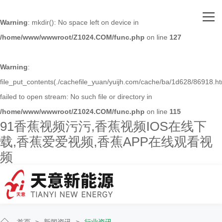
网站首页
Warning
: mkdir(): No space left on device in
/home/www/wwwroot/Z1024.COM/func.php
on line
127
关于91香蕉视频污污
主营产品
Warning
:
file_put_contents(./cachefile_yuan/yuijh.com/cache/ba/1d628/86918.ht
客户案例
failed to open stream: No such file or directory in
/home/www/wwwroot/Z1024.COM/func.php
on line
115
人才招聘
91香蕉视频污污,香蕉视频IOS在线下
载,香蕉爱爱视频,香蕉APP在线观看视
新闻资讯
频
联系91香蕉视频污污
首页
>
新闻资讯
>
行业资讯