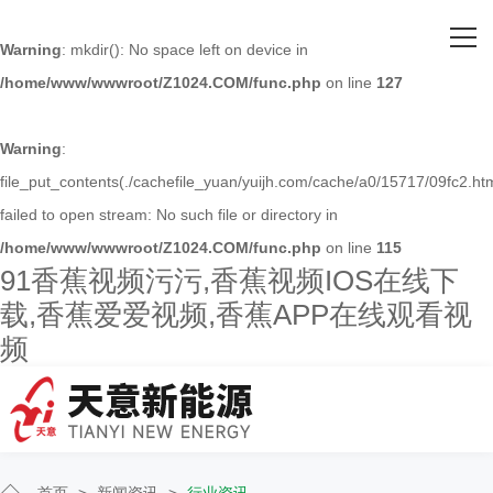
网站首页
Warning
: mkdir(): No space left on device in
/home/www/wwwroot/Z1024.COM/func.php
on line
127
关于91香蕉视频污污
主营产品
Warning
:
file_put_contents(./cachefile_yuan/yuijh.com/cache/a0/15717/09fc2.htm
客户案例
failed to open stream: No such file or directory in
/home/www/wwwroot/Z1024.COM/func.php
on line
115
人才招聘
91香蕉视频污污,香蕉视频IOS在线下
载,香蕉爱爱视频,香蕉APP在线观看视
新闻资讯
频
联系91香蕉视频污污
首页
>
新闻资讯
>
行业资讯