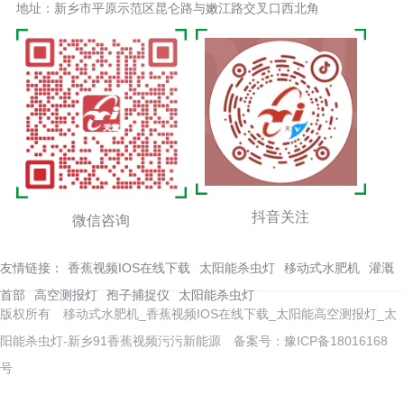
地址：新乡市平原示范区昆仑路与嫩江路交叉口西北角
抖音关注
微信咨询
友情链接：
香蕉视频IOS在线下载
太阳能杀虫灯
移动式水肥机
灌溉
首部
高空测报灯
孢子捕捉仪
太阳能杀虫灯
版权所有 移动式水肥机_香蕉视频IOS在线下载_太阳能高空测报灯_太
阳能杀虫灯-新乡91香蕉视频污污新能源
备案号：豫ICP备18016168
号