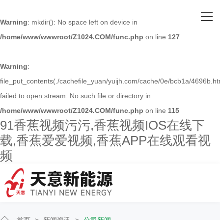
网站首页
Warning
: mkdir(): No space left on device in
/home/www/wwwroot/Z1024.COM/func.php
on line
127
关于91香蕉视频污污
主营产品
Warning
:
file_put_contents(./cachefile_yuan/yuijh.com/cache/0e/bcb1a/4696b.ht
客户案例
failed to open stream: No such file or directory in
/home/www/wwwroot/Z1024.COM/func.php
on line
115
人才招聘
91香蕉视频污污,香蕉视频IOS在线下
载,香蕉爱爱视频,香蕉APP在线观看视
新闻资讯
频
联系91香蕉视频污污
首页
>
新闻资讯
>
公司新闻