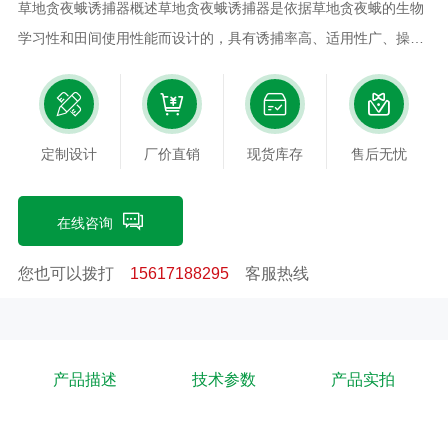
草地贪夜蛾诱捕器概述草地贪夜蛾诱捕器是依据草地贪夜蛾的生物
学习性和田间使用性能而设计的，具有诱捕率高、适用性广、操作
简便等特点；通过特有的结构设计，使该产品具有独特的多重遮
阳、挡雨、防逃逸的功能；与专用立杆配套使用，能够一键锁紧，
可根据作物高度灵活调节诱捕器位置。该诱捕器与草地贪夜蛾诱芯
定制设计
厂价直销
现货库存
售后无忧
配套使用，是草地贪夜蛾害虫监测以及降低虫口密度的有效手段。
草地贪夜蛾诱捕器工作原理草地贪夜蛾诱捕器是利用诱捕器中昆虫
信息素诱芯散发雌信息素，吸引雄性害虫前来交配进入诱捕器诱捕
在线咨询
范围，没办法逃脱使害虫自行灭亡，达到物理杀虫的效果。草地贪
您也可以拨打
15617188295
客服热线
夜蛾诱捕器技术参数1、桶形诱捕器整体结构为圆柱桶形，诱捕器
组件由上至下依次为：诱芯帽，诱芯小容器，遮雨盖，导向漏斗集
虫桶；诱芯帽上具有悬挂孔用于悬挂；诱芯小容器用于放置诱芯；
导向漏斗外周侧具有一个卡扣，以结合插杆配套使用能够一键锁
产品描述
技术参数
产品实拍
紧；遮雨盖带有四个支撑脚，与导向漏斗上的圆孔对位配合；2、
诱捕器尺寸：整体*大高度239mm士2mm，主体直径167mm士