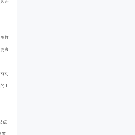
对其进
溶胶样
有更高
具有对
面的工
站点
病菌