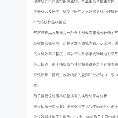
储并研究不同类型的微生物、寄生虫或其他生命体
行分析以及研究，这使得研究人员能够更好地理解
4.气溶胶样品收集器
气溶胶样品收集器是一种含固形或液态成分较低的
品收集器在环保、药物研发等领域内被广泛应用，
的采样效率和精度，可以帮助科学家更准确地对空
综上所述，孢子捕捉仪与其他相关设备之间存在着
空气质量、微观生物及物质的监测和分析能力，致
作。
孢子捕捉仪对园林植物病害的实验结果与分析
捕捉病菌种类及其比率根据各常见气传病菌分生孢子
的仪器捕捉孢子总数为6207个，病菌孢子主要种