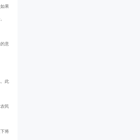
。如果
治。
害的意
化。此
助农民
以下将