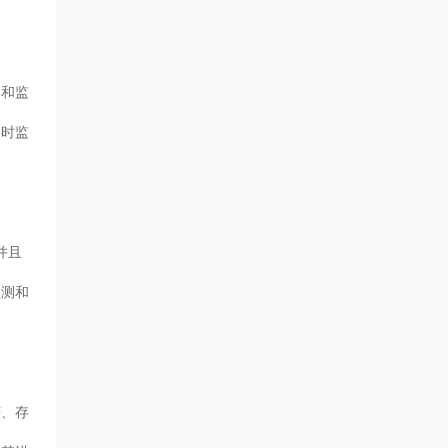
器和监
实时监
并且
检测和
获、存