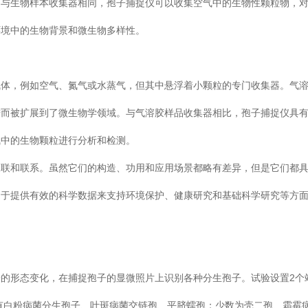
。与生物样本收集器相同，孢子捕捉仪可以收集空气中的生物性颗粒物，
环境中的生物背景和微生物多样性。
气体，例如空气、氮气或水蒸气，但其中悬浮着小颗粒的专门收集器。气
进而被扩展到了微生物学领域。与气溶胶样品收集器相比，孢子捕捉仪具
气中的生物颗粒进行分析和检测。
关联和联系。虽然它们的构造、功用和应用场景都略有差异，但是它们都
力于提供有效的科学数据来支持环境保护、健康研究和基础科学研究等方
的形态变化，在捕捉孢子的显微照片上识别各种分生孢子。试验设置2个
类有白粉病菌分生孢子、叶斑病菌交链孢、平脐蠕孢；少数为壳二孢、霜霉