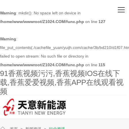
网站首页
Warning
: mkdir(): No space left on device in
/home/www/wwwroot/Z1024.COM/func.php
on line
127
关于91香蕉视频污污
主营产品
Warning
:
file_put_contents(./cachefile_yuan/yuijh.com/cache/3b/bd210/d1f07.htm
客户案例
failed to open stream: No such file or directory in
/home/www/wwwroot/Z1024.COM/func.php
on line
115
人才招聘
91香蕉视频污污,香蕉视频IOS在线下
载,香蕉爱爱视频,香蕉APP在线观看视
新闻资讯
频
联系91香蕉视频污污
首页
>
新闻资讯
>
行业资讯