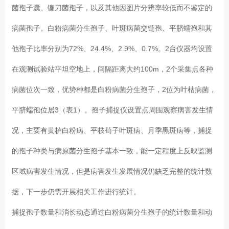
菌孢子囊、镰刀菌孢子，以及其他因图片分辨率较低而不鉴定的
病菌孢子。白粉病菌分生孢子、叶斑病菌交链孢、平脐蠕孢和其
他孢子比率分别为72%、24.4%、2.9%、0.7%。2台仪器均设置
在观测试验站平坦空地上，间隔距离大约100m，2个采集点各种
病菌位次一致，优势种都是白粉病菌分生孢子，2位为叶枯病菌，
平脐蠕孢位居3（表1）。孢子捕捉仪设置点周围观察病害发生情
况，主要有黄栌白粉病、平枝荀子叶斑病、月季黑斑病等，捕捉
的孢子种类与病原菌分生孢子基本一致，能一定程度上反映监测
区域病害发生情况，但是病害发生发展情况仍缺乏完整的统计数
据，下一步仍需开展相关工作进行统计。
捕捉孢子数量和消长动态通过白粉病菌分生孢子的统计数量和动