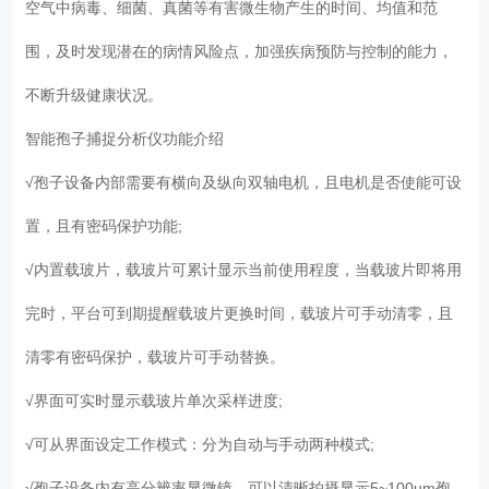
空气中病毒、细菌、真菌等有害微生物产生的时间、均值和范
围，及时发现潜在的病情风险点，加强疾病预防与控制的能力，
不断升级健康状况。
智能孢子捕捉分析仪功能介绍
√孢子设备内部需要有横向及纵向双轴电机，且电机是否使能可设
置，且有密码保护功能;
√内置载玻片，载玻片可累计显示当前使用程度，当载玻片即将用
完时，平台可到期提醒载玻片更换时间，载玻片可手动清零，且
清零有密码保护，载玻片可手动替换。
√界面可实时显示载玻片单次采样进度;
√可从界面设定工作模式：分为自动与手动两种模式;
√孢子设备内有高分辨率显微镜，可以清晰拍摄显示5~100um孢