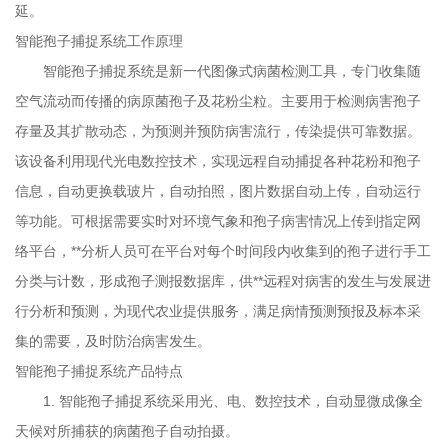
采用光、电、数控技术，自动显微成像全天
延。
候对所捕获的病菌孢子自动拍摄。2. 孢子设备内有高分辨率显
智能孢子捕捉系统
工作原理
微镜，可以清晰拍摄显示5~100um孢子。3. GPS
智能孢子捕捉系统
是新一代图像式病菌检测工具，专门收集随
定位功能。内置GPS定位功能（选配），可在网页地
空气流动而传播的病原菌孢子及花粉尘粒。主要用于检测病害孢子
图中查看设备位置信息数据4. 内置10.4寸高清大屏显示，
存量及其扩散动态，为预测并预防病害流行，传染提供可靠数据。
windows操作系统，具有良好的人机交互界面。支持
该设备利用现代光电数控技术，实现远程自动捕捉各种花粉和孢子
本地查看拍摄照片、配置设备参数、控制设备开关机等
信息，自动更换载玻片，自动拍照，图片数据自动上传，自动运行
功能。 5. 具有多种联网方式（4G\RJ45），可随时
等功能。可根据需要实时对环境气象和孢子病害情况上传到指定网
随地联网管理；可通过网页端及手机APP端远程控制设
络平台，
**分析人员可在平台对每个时间段内收集到的孢子进行手工
备，如开关机、远程自动拍照和手动拍照、设置采
分类与计数，形成孢子测报数据库，供**远程对病害的发生与发展进
样时间、工作时段等。6. 统计分析：采
行分析和预测，为现代农业提供服务，满足病情预测预报及标本采
用云服务器技术，实现对病菌孢子图片的人工统计与分
集的需要，及时防治病害发生。
析，可实时人工远程查看确认。7、自动
智能孢子捕捉系统
产品特点
检测载玻带使用量，提示更换。可连续工作365
1.
智能孢子捕捉系统
采用光、电、数控技术，自动显微成像全
天。8、设备自动检测箱体内温湿度，保
天候对所捕获的病菌孢子自动拍摄。