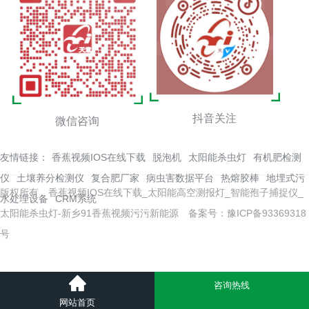
抖音关注
微信咨询
友情链接：
香蕉视频IOS在线下载
脱泡机
太阳能杀虫灯
有机肥检测
仪
土壤养分检测仪
复合肥厂家
病虫害数据平台
热熔胶棒
地埋式污
版权所有 香蕉视频IOS在线下载_太阳能高空测报灯_智能孢子捕捉仪_
水处理设备
CRM系统
太阳能杀虫灯-新乡91香蕉视频污污新能源
备案号：豫ICP备93369318
号
咨询热线
网站首页
网站地图