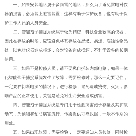
扩散动态，为预测和预防病害流行、传染提供可靠
一、如果安装地区属于多雨雷的地区，那么为了避免雷电对仪
数据，一般不作别的用处。五、如果出现
器的损害，必须装上避雷装置；这样有助于保护设备，也有助于保
故障，需要检验，一定要通知人员检修，同
护工作人员的人身安全。
时检修之前一定要切断电源，保证生命安全。
二、
智能孢子捕捉系统
属于较为精密、科技含量较高的仪器，
因此在存放的时候，应该避免将其存放在易燃、易爆、腐蚀性物品
处，以免对仪器造成损坏，会对设备造成损坏，不利于设备的长期
使用。
三、如果不是检修人员，请不要私自拆装内部电路，如果一体
化
智能孢子捕捉系统
发生了故障，需要检修时，那么一定要记住，
一定要在切断电源的情况下，进行检修，避免造成烫伤、火灾，影
响产品的正常使用，关键是避免对生命安全造成伤害。
四、
智能孢子捕捉系统
是专门用于检测病害孢子存量及其扩散
动态，为预测和预防病害流行、传染提供可靠数据，一般不作别的
用处。
五、如果出现故障，需要检验，一定要通知人员检修，同时检