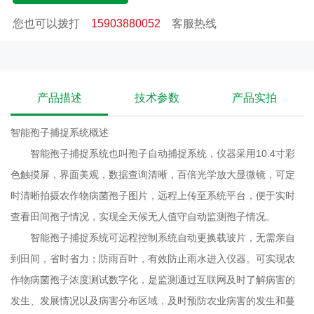
浓度测试数字化，是监测通过互联网及时了解病害的发
您也可以拨打
15903880052
客服热线
生、发展情况以及病害分布区域，及时预防农业病害的
发生和蔓延。智能孢子捕捉系统工作原理智能孢子捕捉系统
是新一代图像式病菌检测工具，专门收集随空气流动而传播
的病原菌孢子及花粉尘粒。主要用于检测病害孢子存量及其扩
产品描述
技术参数
产品实拍
散动态，为预测并预防病害流行，传染提供可靠数
据。该设备利用现代光电数控技术，实现远程自动
智能孢子捕捉系统
概述
捕捉各种花粉和孢子信息，自动更换载玻片，自动拍
智能孢子捕捉系统也叫孢子自动捕捉系统，仪器采用
10.4
寸彩
照，图片数据自动上传，自动运行等功能。
色触摸屏，界面美观，数据查询清晰，百倍光学放大显微镜，可定
可根据需要实时对环境气象和孢子病害情况上传到指定网络平
时清晰拍摄农作物病菌孢子图片，远程上传至系统平台，便于实时
台，**分析人员可在平台对每个时间段内收集到的孢子进行手
查看田间孢子情况，实现全天候无人值守自动监测孢子情况。
工分类与计数，形成孢子测报数据库，供**远程对病
智能孢子捕捉系统可远程控制系统自动更换载玻片，无需亲自
害的发生与发展进行分析和预测，为现代农业提供服
到田间，省时省力；防雨百叶，有效防止雨水进入仪器。可实现农
务，满足病情预测预报及标本采集的需要，及时防
作物病菌孢子浓度测试数字化，是监测通过互联网及时了解病害的
治病害发生。智能孢子捕捉系统产品特点1. 智能孢子捕捉系统
发生、发展情况以及病害分布区域，及时预防农业病害的发生和蔓