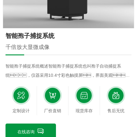
智能孢子捕捉系统
千倍放大显微成像
智能孢子捕捉系统概述智能孢子捕捉系统也叫孢子自动捕捉系
统，仪器采用10.4寸彩色触摸屏，界面美观，
数据查询清晰，百倍光学放大显微镜，可定时清
晰拍摄农作物病菌孢子图片，远程上传至系统平台，
便于实时查看田间孢子情况，实现全天候无人值守自动监测
定制设计
厂价直销
现货库存
售后无忧
孢子情况。智能孢子捕捉系统可远程控制系统自动更换载玻
片，无需亲自到田间，省时省力；防雨百
叶，有效防止雨水进入仪器。可实现农作物病菌孢子
在线咨询