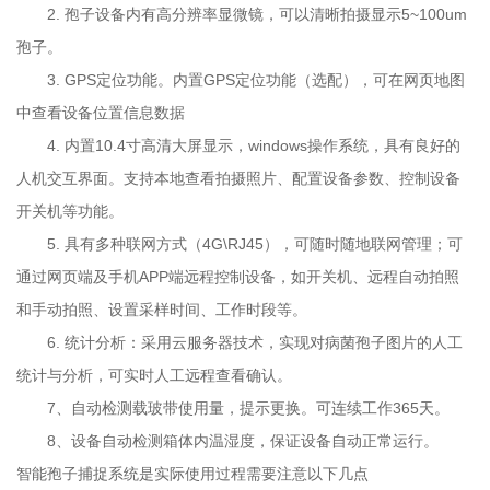
证设备自动正常运行。智能孢子捕捉系统是实际使用过程
2.
孢子设备内有高分辨率显微镜，可以清晰拍摄显示
5~100um
需要注意以下几点一、如果安装地区属于多雨雷的地
孢子。
区，那么为了避免雷电对仪器的损害，必须装上避雷
3. GPS
定位功能。内置
GPS
定位功能（选配），可在网页地图
装置；这样有助于保护设备，也有助于保护工作人员
中查看设备位置信息数据
的人身安全。二、智能孢子捕捉系统属于较为精
4.
内置
10.4
寸高清大屏显示，
windows
操作系统，具有良好的
密、科技含量较高的仪器，因此在存放的时
人机交互界面。支持本地查看拍摄照片、配置设备参数、控制设备
候，应该避免将其存放在易燃、易爆、腐蚀
开关机等功能。
性物品处，以免对仪器造成损坏，会对设备造成
5.
具有多种联网方式（
4G\RJ45
），可随时随地联网管理；可
损坏，不利于设备的长期使用。三、如果不是
通过网页端及手机
APP
端远程控制设备，如开关机、远程自动拍照
检修人员，请不要私自拆装内部电路，如果一体化
和手动拍照、设置采样时间、工作时段等。
智能孢子捕捉系统发生了故障，需要检修时，
6.
统计分析：采用云服务器技术，实现对病菌孢子图片的人工
那么一定要记住，一定要在切断电源的情况下，进行
统计与分析，可实时人工远程查看确认。
检修，避免造成烫伤、火灾，影响产品的正
7
、自动检测载玻带使用量，提示更换。可连续工作
365
天。
常使用，关键是避免对生命安全造成伤害。
8
、设备自动检测箱体内温湿度，保证设备自动正常运行。
四、智能孢子捕捉系统是专门用于检测病害孢子存量及其
智能孢子捕捉系统
是实际使用过程需要注意以下几点