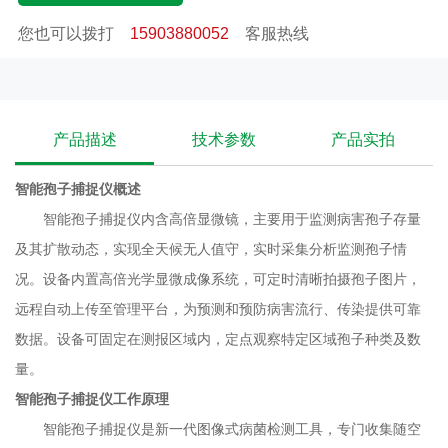
集随空气流动而传播的病原菌孢子及花粉尘粒。主要用于
您也可以拨打
15903880052
客服热线
检测病害孢子存量及其扩散动态，为预测并预防病害流
行，传染提供可靠数据。该设备利用现代光电数控技
术，实现远程自动捕捉各种花粉和孢子信息，自动
更换载玻片，自动拍照，图片数据自动上传，
产品描述
技术参数
产品实拍
自动运行等功能。可根据需要实时对环境气象和孢子病
害情况上传到指定网络平台，**分析人员可在平台对每个时
智能孢子捕捉仪
概述
间段内收集到的孢子进行手工分类与计数，形成孢子测报
智能孢子捕捉仪内含高倍显微镜，主要用于监测病害孢子存量
数据库，供**远程对病害的发生与发展进行分析和预测，
及其扩散动态，实现全天候无人值守，实时采集分析监测孢子情
为现代农业提供服务，满足病情预测预报及标本采集的需
况。设备内置高倍光学显微成像系统，可定时清晰拍摄孢子图片，
要，及时防治病害发生。智能孢子捕捉仪产品特点
远程自动上传至管理平台，为预测和预防病害流行、传染提供可靠
1. 智能孢子捕捉仪采用光、电、数控技术，自动显
数据。设备可固定在测报区域内，定点观察特定区域孢子种类及数
微成像全天候对所捕获的病菌孢子自动拍摄。2. 孢子设备内有
量。
高分辨率显微镜，可以清晰拍摄显示5~100um孢子。
智能孢子捕捉仪
工作原理
3. GPS定位功能。内置GPS定位功能（选配），可
智能孢子捕捉仪是新一代图像式病菌检测工具，专门收集随空