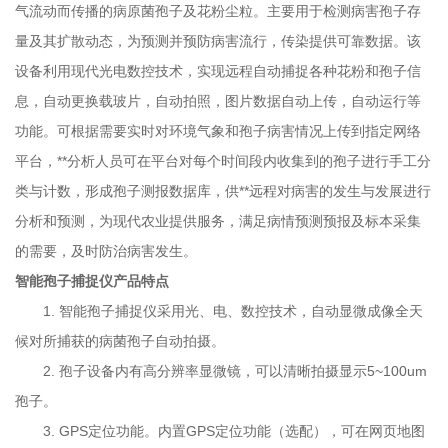
在网页地图中查看设备位置信息数据4. 内置10.4寸高清大屏显
气流动而传播的病原菌孢子及花粉尘粒。主要用于检测病害孢子存
示，windows操作系统，具有良好的人机交互界
量及其扩散动态，为预测并预防病害流行，传染提供可靠数据。该
面。支持本地查看拍摄照片、配置设备参数、控
设备利用现代光电数控技术，实现远程自动捕捉各种花粉和孢子信
制设备开关机等功能。 5. 具有多种联网方式
息，自动更换载玻片，自动拍照，图片数据自动上传，自动运行等
（4G\RJ45），可随时随地联网管理；可通过网
功能。可根据需要实时对环境气象和孢子病害情况上传到指定网络
页端及手机APP端远程控制设备，如开关机、
平台，
**分析人员可在平台对每个时间段内收集到的孢子进行手工分
远程自动拍照和手动拍照、设置采样时间、工作时段
类与计数，形成孢子测报数据库，供**远程对病害的发生与发展进行
等。6. 统计分析：采用云服务器技术，实
分析和预测，为现代农业提供服务，满足病情预测预报及标本采集
现对病菌孢子图片的人工统计与分析，可实时人工远程
的需要，及时防治病害发生。
查看确认。7、自动检测载玻带使用量，提示更
智能孢子捕捉仪
产品特点
换。可连续工作365天。8、设备自动检测箱体内温
1.
智能孢子捕捉仪采用光、电、数控技术，自动显微成像全天
湿度，保证设备自动正常运行。智能孢子捕捉仪是实际使
候对所捕获的病菌孢子自动拍摄。
用过程需要注意以下几点一、如果安装地区属于多雨雷的
2.
孢子设备内有高分辨率显微镜，可以清晰拍摄显示
5~100um
地区，那么为了避免雷电对仪器的损害，必须装上避
孢子。
雷装置；这样有助于保护设备，也有助于保护
3. GPS
定位功能。内置
GPS
定位功能（选配），可在网页地图