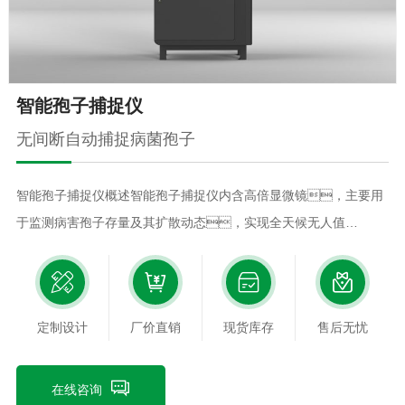
智能孢子捕捉仪
无间断自动捕捉病菌孢子
智能孢子捕捉仪概述智能孢子捕捉仪内含高倍显微镜，主要用
于监测病害孢子存量及其扩散动态，实现全天候无人值
守，实时采集分析监测孢子情况。设备内置高倍光
学显微成像系统，可定时清晰拍摄孢子图片，远程自动
上传至管理平台，为预测和预防病害流行、传染
定制设计
厂价直销
现货库存
售后无忧
提供可靠数据。设备可固定在测报区域内，定
点观察特定区域孢子种类及数量。智能孢子捕捉仪工作原理
智能孢子捕捉仪是新一代图像式病菌检测工具，专门收
在线咨询