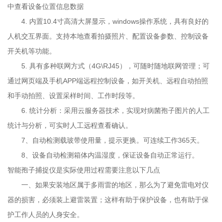
工作人员的人身安全。二、智能孢子捕捉仪属于较
中查看设备位置信息数据
为精密、科技含量较高的仪器，因此在存放的时
4.
内置
10.4
寸高清大屏显示，
windows
操作系统，具有良好的
候，应该避免将其存放在易燃、易爆、腐蚀性
人机交互界面。支持本地查看拍摄照片、配置设备参数、控制设备
物品处，以免对仪器造成损坏，会对设备造成损
开关机等功能。
坏，不利于设备的长期使用。三、如果不是检
5.
具有多种联网方式（
4G\RJ45
），可随时随地联网管理；可
修人员，请不要私自拆装内部电路，如果一体化智
通过网页端及手机
APP
端远程控制设备，如开关机、远程自动拍照
能孢子捕捉仪发生了故障，需要检修时，那么一
和手动拍照、设置采样时间、工作时段等。
定要记住，一定要在切断电源的情况下，进行检
6.
统计分析：采用云服务器技术，实现对病菌孢子图片的人工
修，避免造成烫伤、火灾，影响产品的正常使
统计与分析，可实时人工远程查看确认。
用，关键是避免对生命安全造成伤害。四、
7
、自动检测载玻带使用量，提示更换。可连续工作
365
天。
智能孢子捕捉仪是专门用于检测病害孢子存量及其扩散动
8
、设备自动检测箱体内温湿度，保证设备自动正常运行。
态，为预测和预防病害流行、传染提供可靠数
智能孢子捕捉仪
是实际使用过程需要注意以下几点
据，一般不作别的用处。五、如果出现故
一、如果安装地区属于多雨雷的地区，那么为了避免雷电对仪
障，需要检验，一定要通知人员检修，同时检修之
器的损害，必须装上避雷装置；这样有助于保护设备，也有助于保
前一定要切断电源，保证生命安全。
护工作人员的人身安全。