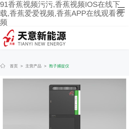
91香蕉视频污污,香蕉视频IOS在线下
网站首页
载,香蕉爱爱视频,香蕉APP在线观看视
频
关于91香蕉视频污污
主营产品
客户案例
首页
>
主营产品
>
孢子捕捉仪
人才招聘
新闻资讯
联系91香蕉视频污污