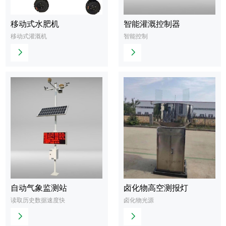
移动式水肥机
智能灌溉控制器
查
查
移动式灌溉机
智能控制
看
看
更
更
多
多
自动气象监测站
卤化物高空测报灯
查
查
读取历史数据速度快
卤化物光源
看
看
更
更