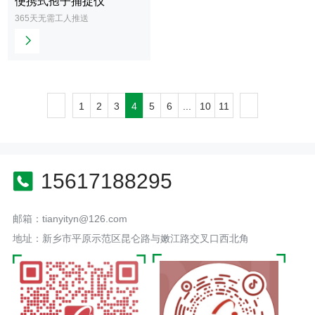
便携式孢子捕捉仪
查
365天无需工人推送
看
更
多
1
2
3
4
5
6
...
10
11
15617188295
邮箱：tianyityn@126.com
地址：新乡市平原示范区昆仑路与嫩江路交叉口西北角